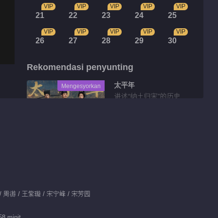
VIP
VIP
VIP
VIP
VIP
21
22
23
24
25
VIP
VIP
VIP
VIP
VIP
26
27
28
29
30
Rekomendasi penyunting
太平年
Mengesyorkan
讲述“纳土归宋”的历史
故事
Sorotan
Tidbit EP 1 No.84
Tahi Bintang
00:42
敏 / 周游 / 王紫璇 / 宋宁峰 / 宋芳园
Tidbit EP 1 No.83
58 minit