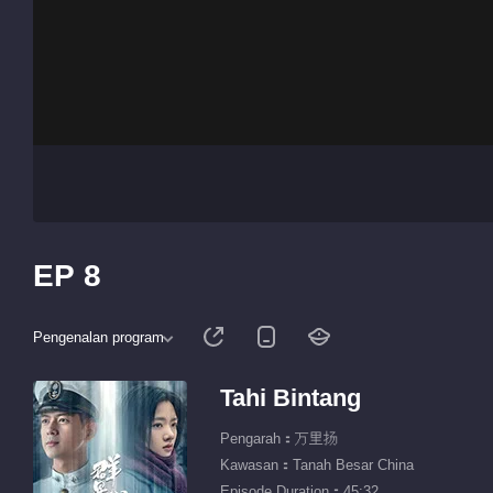
EP 8
Pengenalan program
Tahi Bintang
Pengarah：万里扬
Kawasan：Tanah Besar China
Episode Duration：45:32