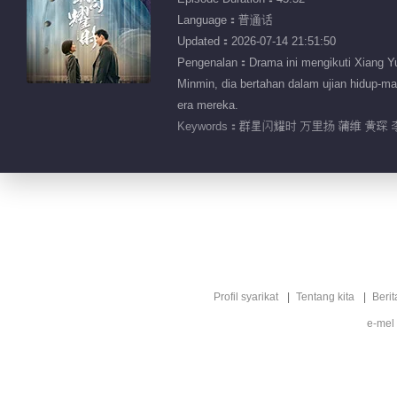
Language：普通话
Updated：2026-07-14 21:51:50
Pengenalan：Drama ini mengikuti Xiang Yu
Minmin, dia bertahan dalam ujian hidup-m
era mereka.
Keywords：
群星闪耀时 万里扬 蒲维 黄琛
Profil syarikat
Tentang kita
Berit
e-mel