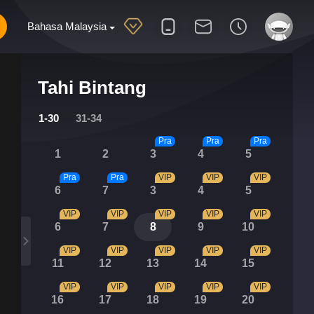
Bahasa Malaysia
Tahi Bintang
1-30
31-34
Pra
Pra
Pra
1
2
3
4
5
Pra
Pra
VIP
VIP
VIP
6
7
3
4
5
VIP
VIP
VIP
VIP
VIP
6
7
8
9
10
VIP
VIP
VIP
VIP
VIP
11
12
13
14
15
VIP
VIP
VIP
VIP
VIP
16
17
18
19
20