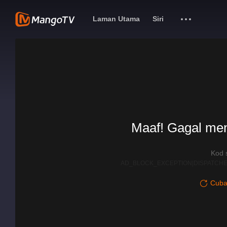
Laman Utama
Siri
Maaf! Gagal me
Kod 
AD_BLOCK_EXCEPTION|DISPATCHE
Cuba