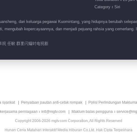
Category：Siri
ansheng, dari keluarga pegawai Kuomintang, yang hidupnya berubah selepas
ati, mengubah kepercayaannya, dan menjadi pejuang rahsia yang cemerlang. Ia
 李现 任敏 群星闪耀时电视剧
a syarikat
Penyataan pautan anti-cetak rompak
Polisi Perlindungan Makluma
 kerjasama perniagaan：intl@mgtv.com
Maklum balas pengguna：service@mg
Copyright 2006-2026 mgtv.com Corporation, All Rights Reserved
Hunan Ceria Matahari Interaktif Media Hiburan Co.Ltd. Hak Cipta Terpelihara