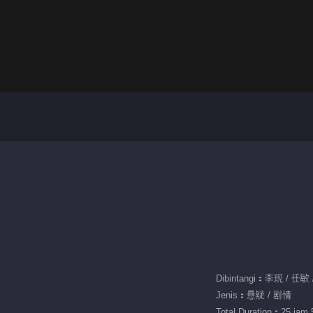
Dibintangi：李现 / 任
Jenis：悬疑 / 剧情
Total Duration：25 jam 