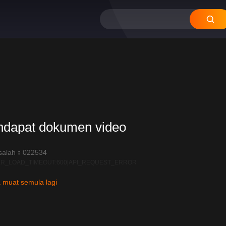
ndapat dokumen video
salah：022534
R_LOAD_TIMEOUT:600|API_REQUEST_ERROR
 muat semula lagi