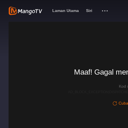
Laman Utama
Siri
Maaf! Gagal me
Kod 
AD_BLOCK_EXCEPTION|DISPATCHE
Cuba