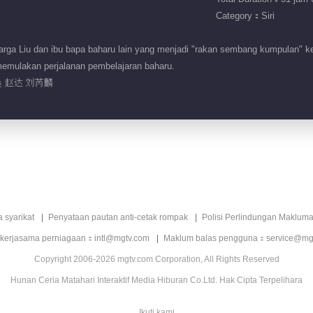
Category：Siri
rga Liu dan ibu bapa baharu lain yang menjadi "rakan sembang kumpulan" k
memulakan perjalanan pembelajaran baharu.
 赵达 刘芮麟
a syarikat
Penyataan pautan anti-cetak rompak
Polisi Perlindungan Makluma
 kerjasama perniagaan：intl@mgtv.com
Maklum balas pengguna：service@mg
Copyright 2006-2026 mgtv.com Corporation, All Rights Reserved
Hunan Ceria Matahari Interaktif Media Hiburan Co.Ltd. Hak Cipta Terpelihara
Ikuti kami