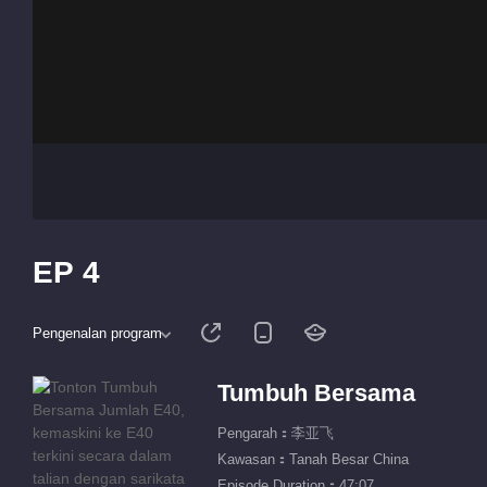
EP 4
Pengenalan program
Tumbuh Bersama
Pengarah：李亚飞
Kawasan：Tanah Besar China
Episode Duration：47:07