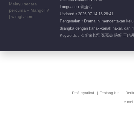
Language：普通话
Updated：2026-07-14 13:28:41
Pengenalan：Drama ini menceritakan kelua
dijangka dengan kanak-kanak nakal, dan 
Keywords：
欢乐家长群 张嘉益 陈好 王晓晨
Profil syarikat
Tentang kita
Berit
e-mel