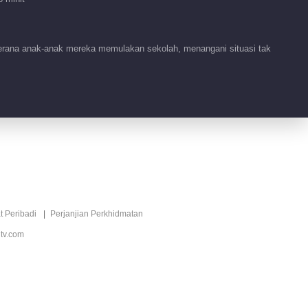
00:44
erana anak-anak mereka memulakan sekolah, menangani situasi tak
Tidbit EP 10 No.64
Tumbuh Bersama
01:00
Tidbit EP 9 No.1
Tumbuh Bersama
00:49
Tidbit EP 8 No.1
t Peribadi
Perjanjian Perkhidmatan
Tumbuh Bersama
tv.com
00:48
Tidbit EP 7 No.1
Tumbuh Bersama