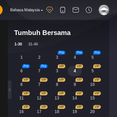
Bahasa Malaysia
Tumbuh Bersama
1-30
31-40
Pra
Pra
Pra
1
2
3
4
5
Pra
Pra
VIP
VIP
VIP
6
7
3
4
5
VIP
VIP
VIP
VIP
VIP
6
7
8
9
10
VIP
VIP
VIP
VIP
VIP
11
12
13
14
15
VIP
VIP
VIP
VIP
VIP
16
17
18
19
20