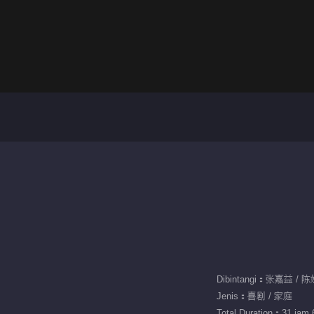
Jenis：喜剧 / 家庭
Total Duration：31 jam 6