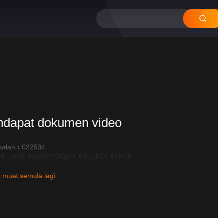
ndapat dokumen video
salah：022534
R_LOAD_TIMEOUT:600|API_REQUEST_ERROR
 muat semula lagi