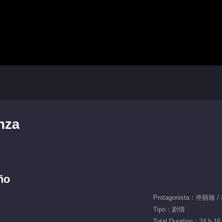
nza
ño
Protagonista：佟丽娅 
Tipo：剧情
Total Duration：24 h 16