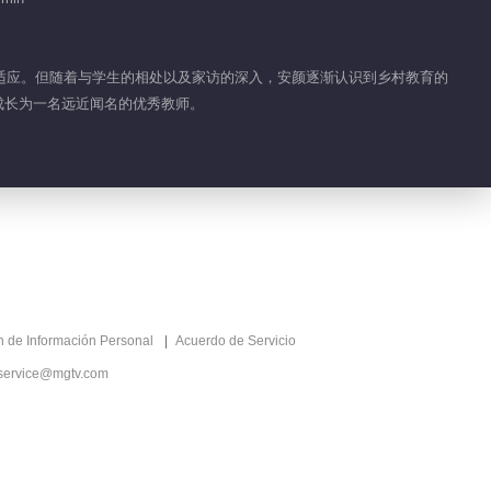
01:31
Detrás de cámaras
EP 1 No.15 Para el
难以适应。但随着与学生的相处以及家访的深入，安颜逐渐认识到乡村教育的
Señor, Con Cariño
，成长为一名远近闻名的优秀教师。
02:00
Detrás de cámaras
EP 1 No.14 Para el
Señor, Con Cariño
01:38
Detrás de cámaras
EP 1 No.13 Para el
Señor, Con Cariño
ón de Información Personal
Acuerdo de Servicio
02:01
service@mgtv.com
Detrás de cámaras
EP 1 No.12 Para el
Señor, Con Cariño
01:33