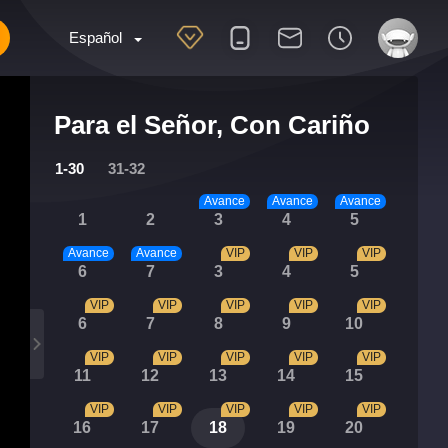
Español
Para el Señor, Con Cariño
1-30
31-32
Avance
Avance
Avance
1
2
3
4
5
Avance
Avance
VIP
VIP
VIP
6
7
3
4
5
VIP
VIP
VIP
VIP
VIP
6
7
8
9
10
VIP
VIP
VIP
VIP
VIP
11
12
13
14
15
VIP
VIP
VIP
VIP
VIP
16
17
18
19
20