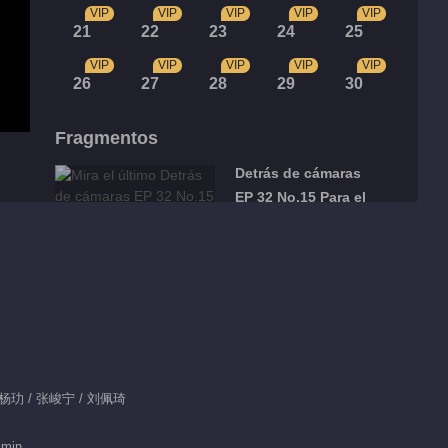
VIP
VIP
VIP
VIP
VIP
21
22
23
24
25
VIP
VIP
VIP
VIP
VIP
26
27
28
29
30
Fragmentos
Detrás de cámaras
EP 32 No.15 Para el
Señor, Con Cariño
01:28
Detrás de cámaras
EP 32 No.14 Para el
Señor, Con Cariño
01:23
Detrás de cámaras
/ 杨玏 / 张峻宁 / 刘佩琦
EP 32 No.13 Para el
Señor, Con Cariño
 min