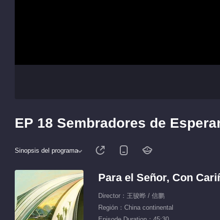
EP 18 Sembradores de Espera
Sinopsis del programa
Para el Señor, Con Cari
Director：王骏晔 / 信鹏
Región：China continental
Episode Duration：45:30