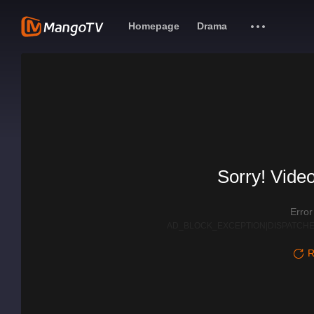
Homepage
Drama
Sorry! Video
Erro
AD_BLOCK_EXCEPTION|DISPATCHE
R