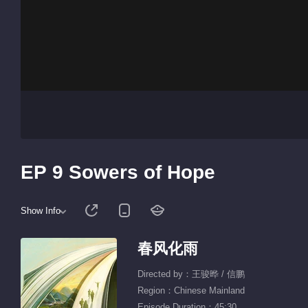
EP 9 Sowers of Hope
Show Info
春风化雨
Directed by：王骏晔 / 信鹏
Region：Chinese Mainland
Episode Duration：45:30