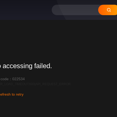
 accessing failed.
r code：022534
R_LOAD_TIMEOUT:600|API_REQUEST_ERROR
efresh to retry