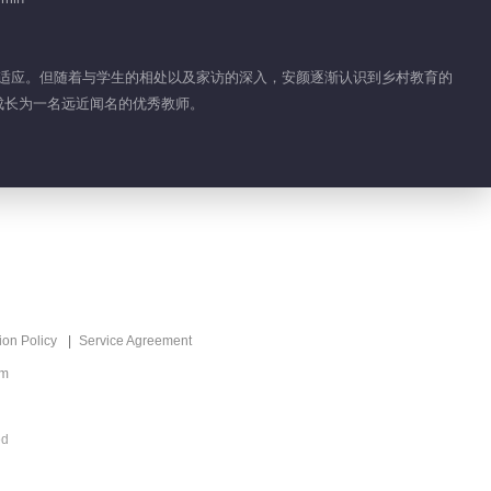
01:31
Feature EP 1 No.15
难以适应。但随着与学生的相处以及家访的深入，安颜逐渐认识到乡村教育的
，成长为一名远近闻名的优秀教师。
02:00
Feature EP 1 No.14
01:38
Feature EP 1 No.13
ion Policy
Service Agreement
02:01
om
Feature EP 1 No.12
ed
01:33