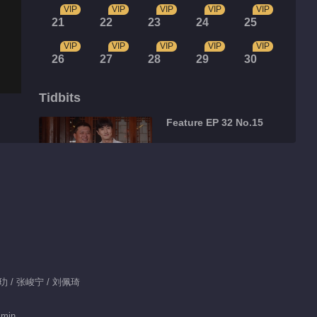
VIP
VIP
VIP
VIP
VIP
21
22
23
24
25
VIP
VIP
VIP
VIP
VIP
26
27
28
29
30
Tidbits
Feature EP 32 No.15
01:28
Feature EP 32 No.14
01:23
Feature EP 32 No.13
杨玏 / 张峻宁 / 刘佩琦
 min