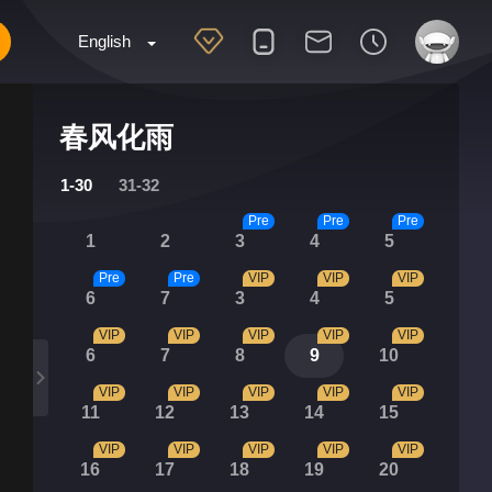
English
春风化雨
1-30
31-32
Pre
Pre
Pre
1
2
3
4
5
Pre
Pre
VIP
VIP
VIP
6
7
3
4
5
VIP
VIP
VIP
VIP
VIP
6
7
8
9
10
VIP
VIP
VIP
VIP
VIP
11
12
13
14
15
VIP
VIP
VIP
VIP
VIP
16
17
18
19
20