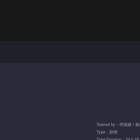
Starred by：佟丽娅 / 
Type：剧情
Total Duration：24 h 16