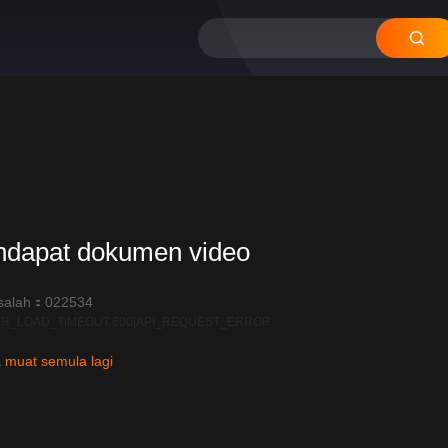
ndapat dokumen video
salah：022534
R_LOAD_TIMEOUT:600|API_REQUEST_ERROR
 muat semula lagi