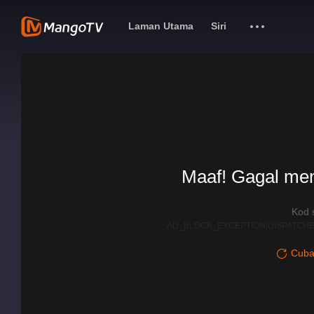
Laman Utama
Siri
Maaf! Gagal me
Kod 
AD_BLOCK_EXCEPTION|DISPATCHE
Cuba