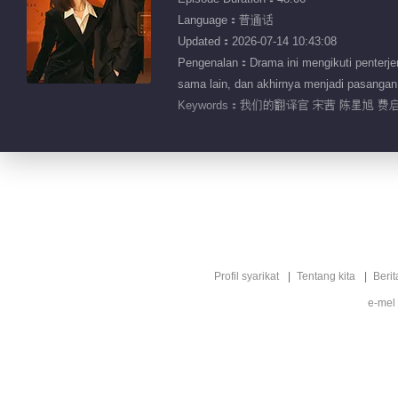
Language：普通话
Updated：2026-07-14 10:43:08
Pengenalan：Drama ini mengikuti penterje
sama lain, dan akhirnya menjadi pasangan
Keywords：
我们的翻译官 宋茜 陈星旭 费
Profil syarikat
Tentang kita
Berit
e-mel