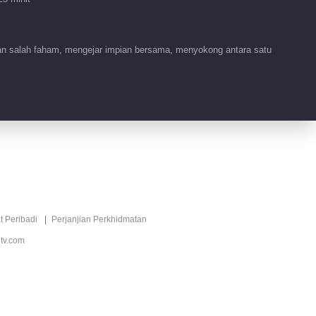
No.7 Jurubahasa
Kami
01:24
an salah faham, mengejar impian bersama, menyokong antara satu
Video pendek EP 25
No.6 Jurubahasa
Kami
01:30
Video pendek EP 24
No.7 Jurubahasa
Kami
01:30
Video pendek EP 26
t Peribadi
Perjanjian Perkhidmatan
No.5 Jurubahasa
tv.com
Kami
01:30
Video pendek EP 27
No.7 Jurubahasa