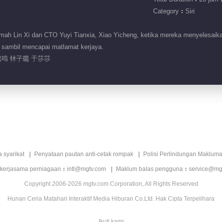
Category：Siri
mah Lin Xi dan CTO Yuyi Tianxia, Xiao Yicheng, ketika mereka menyelesaik
 sambil mencapai matlamat kerjaya.
启鸣 林子璐 于莎莎
a syarikat
Penyataan pautan anti-cetak rompak
Polisi Perlindungan Makluma
 kerjasama perniagaan：intl@mgtv.com
Maklum balas pengguna：service@mg
Copyright 2006-2026 mgtv.com Corporation, All Rights Reserved
Hunan Ceria Matahari Interaktif Media Hiburan Co.Ltd. Hak Cipta Terpelihara
Ikuti kami