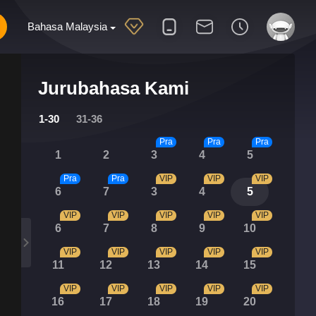
Bahasa Malaysia
Jurubahasa Kami
1-30
31-36
Pra
Pra
Pra
1
2
3
4
5
Pra
Pra
VIP
VIP
VIP
6
7
3
4
5
VIP
VIP
VIP
VIP
VIP
6
7
8
9
10
VIP
VIP
VIP
VIP
VIP
11
12
13
14
15
VIP
VIP
VIP
VIP
VIP
16
17
18
19
20