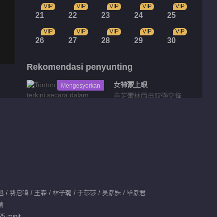
VIP
VIP
VIP
VIP
VIP
21
22
23
24
25
VIP
VIP
VIP
VIP
VIP
26
27
28
29
30
Rekomendasi penyunting
女神蒙上眼
Mengesyorkan
辛芷蕾林雨申双强交锋
Sorotan
Video pendek EP 22
No.8 Jurubahasa
Kami
01:23
星旭 / 费启鸣 / 王森 / 林子璐 / 于莎莎 / 吴彦姝 / 毕彦君
情
Video pendek EP 23
25 minit