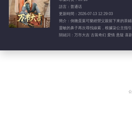
語言：普通话
更新時間：2026-07-13 12:29:03
簡介：倒黴蛋葉可樂經營父親留下來的茶鋪
靈敏的鼻子再次尋找線索，根據柒公主指引和幫
關鍵詞：
万市大吉 古装奇幻 爱情 悬疑 喜
公