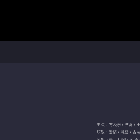
主演：方晓东 / 尹蕊 / 
類型：爱情 / 悬疑 / 古装 
全集時長：3 小時 51 