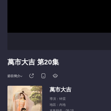
萬市大吉 第20集
節目簡介
萬市大吉
導演：钟震
地區：內地
本集時長：09:18