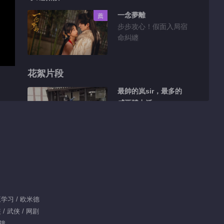
一念夢離
薦
步步攻心！假面入局宿
命糾纏
花絮片段
最帥的岚sir，最多的
威亞體力活
00:33
小柒也是渾身充滿藝術
細胞
00:28
維持貪吃人設，小柒已
王学习 / 欧米德
經盡力了
/ 武侠 / 网剧
分鐘