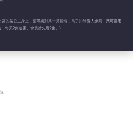
00:26
玖sir拍攝途中遭遇小
出宮的柒公主身上，葉可樂對其一見鍾情，爲了排除愛人嫌疑，葉可樂用
插曲
集，每天2集連更。會員搶先看2集。)
00:25
議