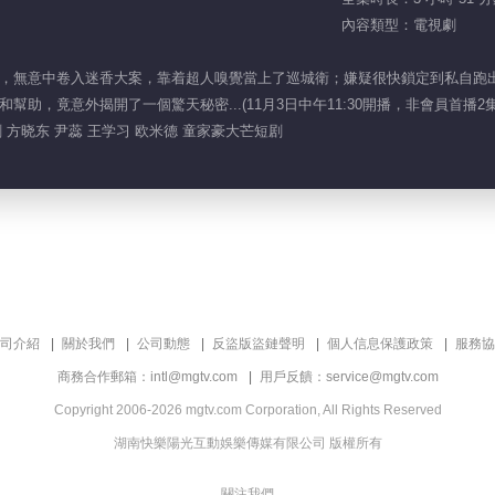
內容類型：電視劇
，無意中卷入迷香大案，靠着超人嗅覺當上了巡城衛；嫌疑很快鎖定到私自跑
助，竟意外揭開了一個驚天秘密...(11月3日中午11:30開播，非會員首播2
剧 方晓东 尹蕊 王学习 欧米德 童家豪大芒短剧
司介紹
關於我們
公司動態
反盜版盜鏈聲明
個人信息保護政策
服務協
商務合作郵箱：intl@mgtv.com
用戶反饋：service@mgtv.com
Copyright 2006-2026 mgtv.com Corporation, All Rights Reserved
湖南快樂陽光互動娛樂傳媒有限公司 版權所有
關注我們