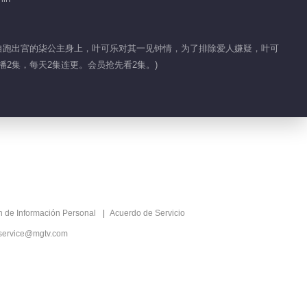
00:26
私自跑出宫的柒公主身上，叶可乐对其一见钟情，为了排除爱人嫌疑，叶可
Feature EP 1 No.1
播2集，每天2集连更。会员抢先看2集。)
00:25
ón de Información Personal
Acuerdo de Servicio
service@mgtv.com