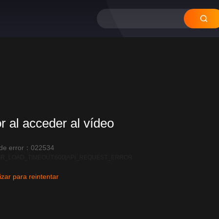
or al acceder al vídeo
 de error：022534
R_LOAD_TIMEOUT:600|API_REQUEST_ERROR
izar para reintentar