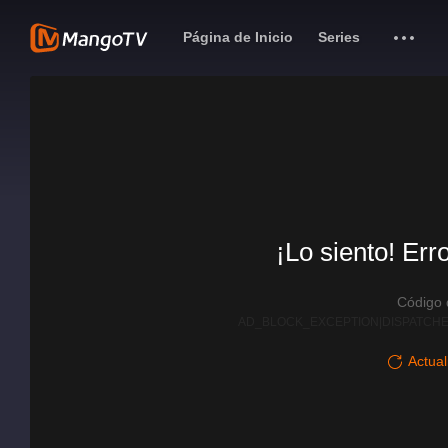
Página de Inicio
Series
¡Lo siento! Err
Código
AD_BLOCK_EXCEPTION|DISPATCHE
Actual