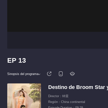
EP 13
Sinopsis del programa
Destino de Broom Star 
Director：钟震
Región：China continental
Episode Duration：09:29