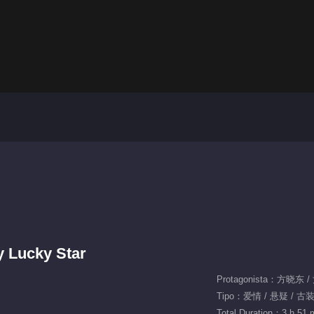
y Lucky Star
Protagonista：方晓东 
Tipo：爱情 / 悬疑 / 古装
Total Duration：3 h 51 