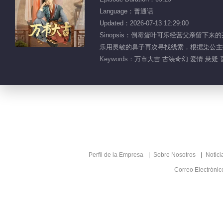
Language：普通话
Updated：2026-07-13 12:29:00
Sinopsis：倒霉蛋叶可乐经营父亲留
乐用灵敏的鼻子再次寻找线索，根据柒公主指引
Keywords：
万市大吉 古装奇幻 爱情 悬疑 
Perfil de la Empresa
Sobre Nosotros
Notici
Correo Electróni