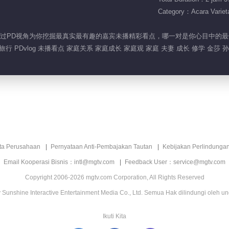
Category：Acara Variet
og》，透过PD视角为你挖掘最真实最有趣的嘉宾未播精彩看点，哪一对是你心目中的最
旅行 PDvlog 未播看点 家庭关系 家庭成长 家庭观 家庭 夫妻 成长 修学 金莎 
ita Perusahaan
Pernyataan Anti-Pembajakan Tautan
Kebijakan Perlindunga
Email Kooperasi Bisnis：intl@mgtv.com
Feedback User：service@mgtv.com
Copyright 2006-2026 mgtv.com Corporation, All Rights Reserved
Sunshine Interactive Entertainment Media Co., Ltd. Semua Hak dilindungi oleh u
Ikuti Kita