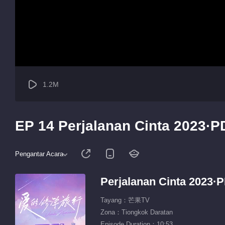
1.2M
EP 14 Perjalanan Cinta 2023·P
Pengantar Acara
Perjalanan Cinta 2023·
Tayang：芒果TV
Zona：Tiongkok Daratan
Episode Duration：10:53