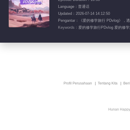
Language：普通话
Updated：2026-07-14 14:12:50
Pengantar：《爱的修学旅行 PDvl
Keywords：
爱的修学旅行PDvlog 爱的修学
Profil Perusahaan
Tentang Kita
Ber
Hunan Happy 