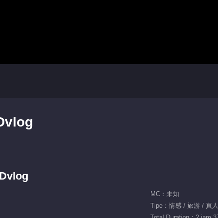
Dvlog
PDvlog
MC：未知
Tipe：情感 / 旅游 / 真
Total Duration：2 jam 3