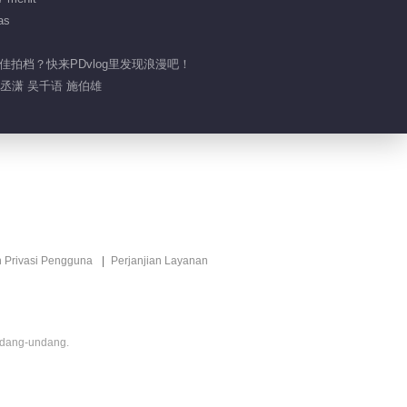
as
佳拍档？快来PDvlog里发现浪漫吧！
孙丞潇 吴千语 施伯雄
n Privasi Pengguna
Perjanjian Layanan
ndang-undang.