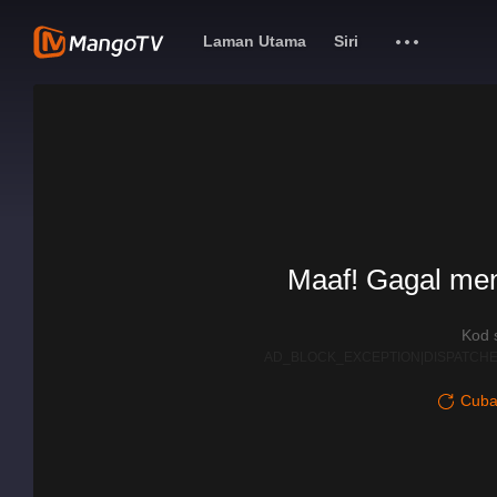
Laman Utama
Siri
Maaf! Gagal me
Kod 
AD_BLOCK_EXCEPTION|DISPATCHE
Cuba