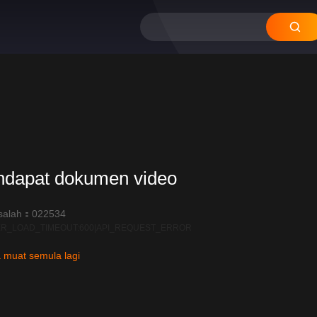
ndapat dokumen video
salah：022534
R_LOAD_TIMEOUT:600|API_REQUEST_ERROR
 muat semula lagi