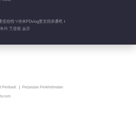
最佳拍档？快来PDvlog里发现浪漫吧！
 朱丹 艾佳妮 金莎
t Peribadi
Perjanjian Perkhidmatan
tv.com