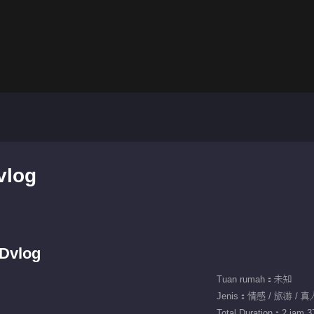
vlog
PDvlog
Tuan rumah：未知
Jenis：情感 / 旅游 / 
Total Duration：2 jam 37