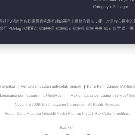
Category：Pelbagai
log》，透过PD视角为你挖掘最真实最有趣的嘉宾未播精彩看点，哪一对是你心目中的
旅行 PDvlog 未播看点 家庭关系 家庭成长 家庭观 家庭 夫妻 成长 修学 周一围
a syarikat
Penyataan pautan anti-cetak rompak
Polisi Perlindungan Makluma
 kerjasama perniagaan：intl@mgtv.com
Maklum balas pengguna：service@mg
Copyright 2006-2026 mgtv.com Corporation, All Rights Reserved
Hunan Ceria Matahari Interaktif Media Hiburan Co.Ltd. Hak Cipta Terpelihara
Ikuti kami