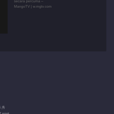
真人秀
 minit