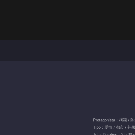
Protagonista：柯颖 /
Tipo：爱情 / 都市 / 
Total Duration：3 h 30 