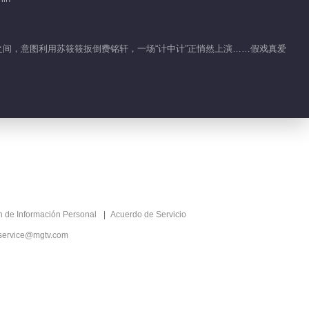
00:32
Feature EP 1 No.15
之间，意图利用苏筱筱扳倒费铭轩，一场“计中计”正悄然上演……假戏真爱
Moonlight
01:14
Highlight EP 16 No.3
Moonlight
01:25
Highlight EP 16 No.2
Moonlight
ón de Información Personal
Acuerdo de Servicio
00:34
service@mgtv.com
Highlight EP 16 No.1
Moonlight
00:45