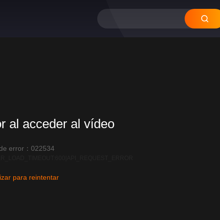
or al acceder al vídeo
 de error：022534
R_LOAD_TIMEOUT:600|API_REQUEST_ERROR
izar para reintentar