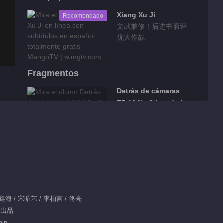
Xiang Xu Ji
Recomendado
文武兼修！后进书斋评
优大作战
Fragmentos
Detrás de cámaras
EP 16 No.3 Luz de la
Luna
00:12
Detrás de cámaras
EP 16 No.2 Luz de la
Luna
01:20
Detrás de cámaras
 陈鑫海 / 宋昭艺 / 李柏言 / 佟亮
EP 16 No.1 Luz de la
芒果出品
Luna
min