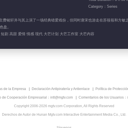
Category：Series
接近男主费铭轩并与其上演了一场经典错爱戏份，但同时唐宋也游走在苏筱筱和方敏
色盘。
短剧 高甜 爱情 情感 现代 大芒计划 大芒工作室 大芒内容
as de la Empresa
Declaración Antipiratería y Antienlace
Política de Protecci
co de Cooperación Empresarial：intl@mgtv.com
Comentarios de los Usuarios：
Copyright 2006-2026 mgtv.com Corporation, All Rights Reserved
Derechos de Autor de Hunan Mgtv.com Interactive Entertainment Media Co., Ltd.
Síguenos