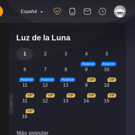
Español
Luz de la Luna
1
2
3
4
5
Avance
Avance
6
7
8
9
10
Avance
Avance
Avance
VIP
VIP
11
12
13
9
10
VIP
VIP
VIP
VIP
VIP
11
12
13
14
15
VIP
16
Más popular