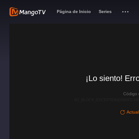
Página de Inicio
Series
¡Lo siento! Err
Código
AD_BLOCK_EXCEPTION|DISPATCHE
Actual