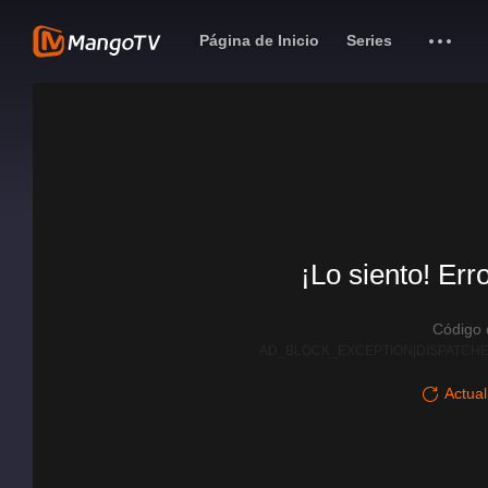
Página de Inicio
Series
¡Lo siento! Err
Código
AD_BLOCK_EXCEPTION|DISPATCHE
Actual