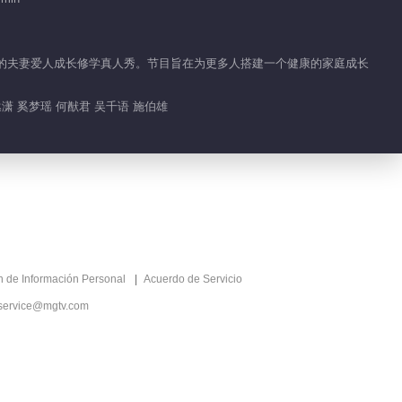
归位的夫妻爱人成长修学真人秀。节目旨在为更多人搭建一个健康的家庭成长
丞潇 奚梦瑶 何猷君 吴千语 施伯雄
ón de Información Personal
Acuerdo de Servicio
service@mgtv.com