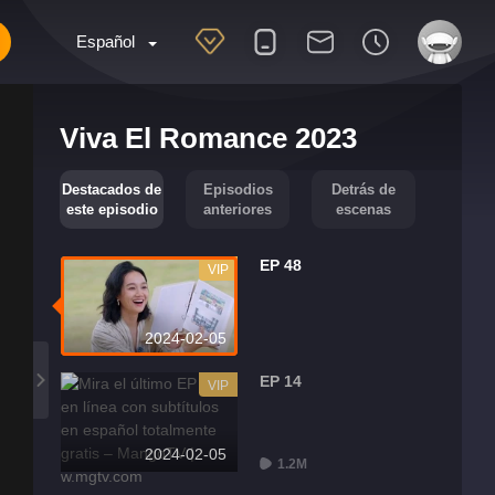
Español
Viva El Romance 2023
Destacados de
Episodios
Detrás de
este episodio
anteriores
escenas
EP 48
VIP
2024-02-05
EP 14
VIP
2024-02-05
1.2M