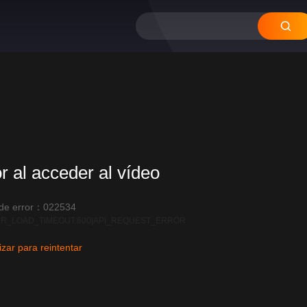
or al acceder al vídeo
 de error：022534
R_LOAD_TIMEOUT:600|API_REQUEST_ERROR
izar para reintentar