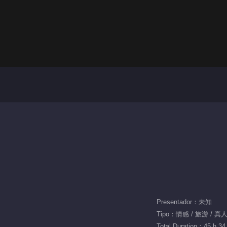
Presentador：未知
Tipo：情感 / 旅游 / 真
Total Duration：45 h 34