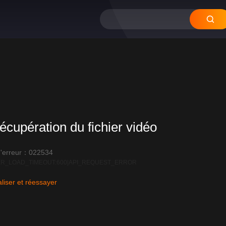
écupération du fichier vidéo
'erreur：022534
R_LOAD_TIMEOUT:600|API_REQUEST_ERROR
liser et réessayer