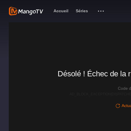
Accueil
Séries
Désolé ! Échec de la r
Code d
AD_BLOCK_EXCEPTION|DISPATCHE
Actua