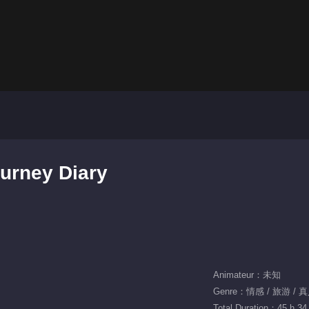
urney Diary
Animateur：未知
Genre：情感 / 旅游 /
Total Duration：45 h 34