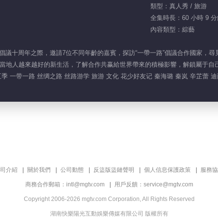
類型：真人秀 / 旅游
全集時長：60 小時 9 
內容類型：綜藝
”倡議十周年之際，邀請7位不同年齡的嘉賓，探訪“一帶一路”倡議合作國家，
當地人越來越好的新生活，了解合作共赢給世界帶來的積極影響，解鎖屬于自
 一带一路 丝绸之路 丝路游学 旅游 文化 花少好友记 秦海璐 秦岚 辛芷蕾 迪
司介紹
關於我們
公司動態
反盜版盜鏈聲明
個人信息保護政策
服務協
商務合作郵箱：intl@mgtv.com
用戶反饋：service@mgtv.com
Copyright 2006-2026 mgtv.com Corporation, All Rights Reserved
湖南快樂陽光互動娛樂傳媒有限公司 版權所有