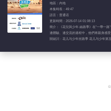
地區：內地
本集時長：49:47
語言：普通话
更新時間：2026-07-14 01:08:13
簡介：《花兒與少年·絲路季》在“一帶一路
邊體驗、邊交流的過程中，他們将親身感受
關鍵詞：
花儿与少年丝路季 花儿与少年第五季
公