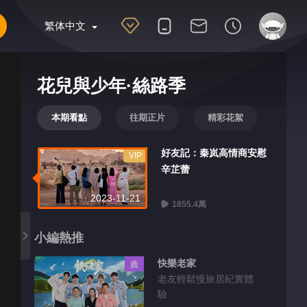
繁体中文
花兒與少年·絲路季
本期看點
往期正片
精彩花絮
好友記：秦岚高情商安慰
VIP
辛芷蕾
2023-11-21
1855.4萬
小編熱推
快樂老家
薦
老友輕鬆慢旅居紀實體
驗