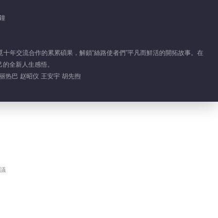
分鐘
尋覓十年交流合作的累累碩果，解鎖“絲路使者們”平凡而鮮活的開拓故事。在
己的全新人生感悟。
丽热巴 赵昭仪 王安宇 胡先煦
議