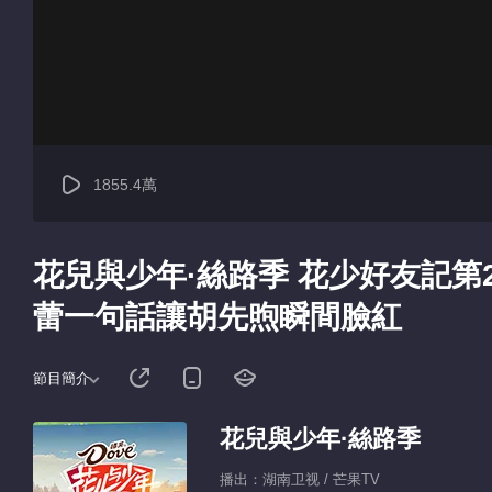
1855.4萬
花兒與少年·絲路季 花少好友記第
蕾一句話讓胡先煦瞬間臉紅
節目簡介
花兒與少年·絲路季
播出：湖南卫视 / 芒果TV