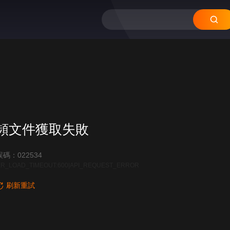
頻文件獲取失敗
碼：022534
R_LOAD_TIMEOUT:600|API_REQUEST_ERROR
刷新重試