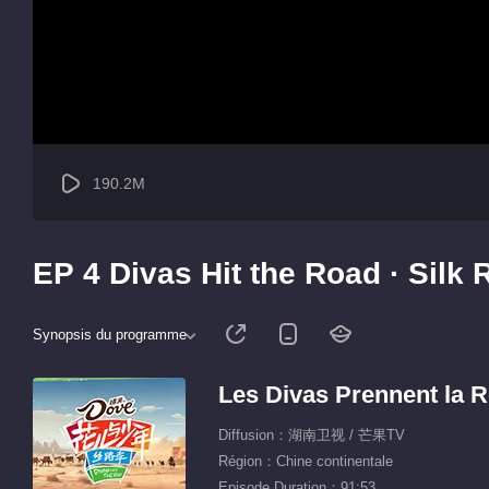
190.2M
EP 4 Divas Hit the Road · Silk
Synopsis du programme
Les Divas Prennent la R
Diffusion：湖南卫视 / 芒果TV
Région：Chine continentale
Episode Duration：91:53