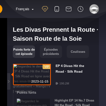
Français
Les Divas Prennent la Route ·
Saison Route de la Soie
Points forts de
Épisodes
Coulisses
cet épisode
précédents
EP 4 Divas Hit the
VIP
Road · Silk Road
2023-11-15
190.2M
Points forts
Highlight EP 14 No.7 Divas
Hit the Road · Silk Road