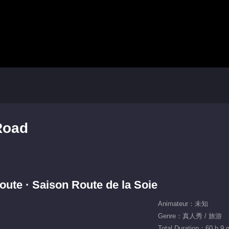
 Road
oute · Saison Route de la Soie
Animateur：未知
Genre：真人秀 / 旅游
Total Duration：60 h 9 