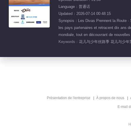
Language：普通话
Updated：2026-07-14 00:48:15
Synopsis：Les Divas Prennent la Route · Sais
les pays partenaires et retracent dix ans d
mondiale, tout en découvrant de nouvelles i
Keywords：
花儿与少年丝路季 花儿与少年第
Présentation de l'entreprise
À propos de nous
E-mail 
H