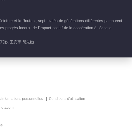
Hit the Road · Silk Road
01:59
einture et la Route », sept invités de générations différentes parcourent
Highlight EP 14 No.1 Divas
s progrès locaux, de l’impact positif de la coopération à l’échelle
Hit the Road · Silk Road
赵昭仪 王安宇 胡先煦
01:46
Contenu chaud
La Patrie Heureuse
Recommander
老友轻松慢旅居纪实体
验
s informations personnelles
Conditions d'utilisation
mgtv.com
és