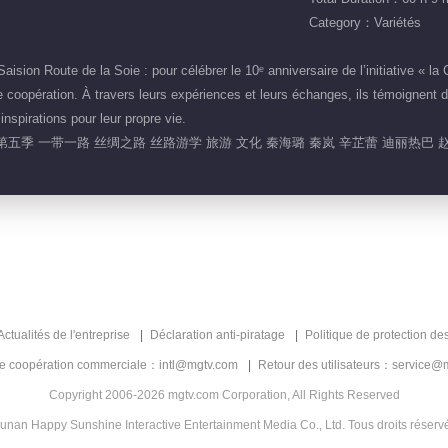
Category：Variétés
ion Route de la Soie : pour célébrer le 10ᵉ anniversaire de l’initiative « la C
e coopération. À travers leurs expériences et leurs échanges, ils témoignent de
nspirations pour leur propre vie.
五季 一带一路 丝绸之路 丝路游学 旅游 文化 秦海璐 秦岚 辛芷蕾 迪丽热巴 
Actualités de l'entreprise
Déclaration anti-piratage
Politique de protection de
de coopération commerciale：intl@mgtv.com
Retour des utilisateurs：service@
Copyright 2006-2026 mgtv.com Corporation, All Rights Reserved
unan Happy Sunshine Interactive Entertainment Media Co., Ltd. Tous droits réserv