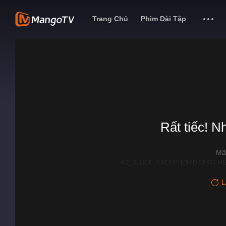
Trang Chủ
Phim Dài Tập
Rất tiếc! N
Mã
AD_BLOCK_EXCEPTION|DISPATCHE
L