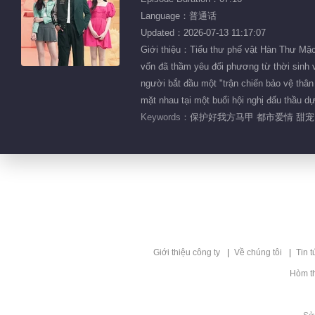
Language：普通话
Updated：2026-07-13 11:17:07
Giới thiệu：Tiểu thư phế vật Hàn Thư Mặc 
vốn đã thầm yêu đối phương từ thời sinh v
người bắt đầu một "trận chiến bảo vệ thâ
mặt nhau tại một buổi hội nghị đấu thầu dự
Keywords：
保护好我方马甲 都市爱情 甜宠
Giới thiệu công ty
Về chúng tôi
Tin t
Hòm t