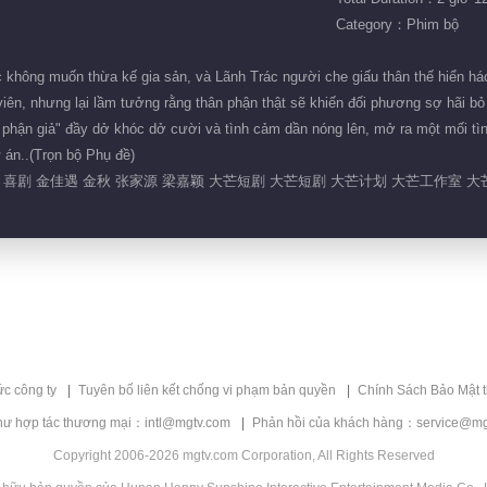
Category：Phim bộ
không muốn thừa kế gia sản, và Lãnh Trác người che giấu thân thế hiển há
iên, nhưng lại lầm tưởng rằng thân phận thật sẽ khiến đối phương sợ hãi bỏ
n phận giả" đầy dở khóc dở cười và tình cảm dần nóng lên, mở ra một mối tì
 án..(Trọn bộ Phụ đề)
 喜剧 金佳遇 金秋 张家源 梁嘉颖 大芒短剧 大芒短剧 大芒计划 大芒工作室 大
ức công ty
Tuyên bố liên kết chống vi phạm bản quyền
Chính Sách Bảo Mật 
hư hợp tác thương mại：intl@mgtv.com
Phản hồi của khách hàng：service@mg
Copyright 2006-2026 mgtv.com Corporation, All Rights Reserved