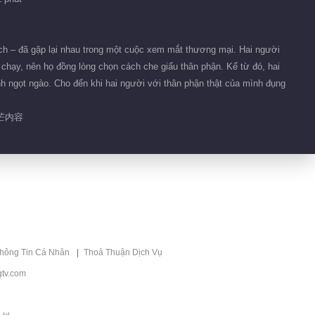
ch – đã gặp lại nhau trong một cuộc xem mắt thương mại. Hai người
 chạy, nên họ đồng lòng chọn cách che giấu thân phận. Kể từ đó, hai
nh ngọt ngào. Cho đến khi hai người với thân phận thật của mình đụng
芒内容
thông Tin Cá Nhân
Thoả Thuận Dịch Vụ
tv.com