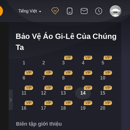
Tiếng Việt
Bảo Vệ Áo Gi-Lê Của Chúng
Ta
VIP
VIP
VIP
1
2
3
4
5
VIP
VIP
VIP
VIP
VIP
6
7
8
9
10
VIP
VIP
VIP
VIP
VIP
11
12
13
14
15
VIP
VIP
VIP
VIP
VIP
16
17
18
19
20
Biên tập giới thiệu