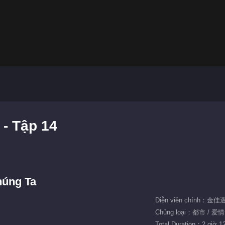
- Tập 14
húng Ta
Diễn viên chính：金
Chủng loại：都市 / 爱情
Total Duration：2 giờ 1