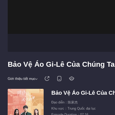
Bảo Vệ Áo Gi-Lê Của Chúng Ta 
Giới thiệu tiết mục
Bảo Vệ Áo Gi-Lê Của C
Đạo diễn：陈家杰
Khu vực：Trung Quốc đại lục
Episode Duration：07:16