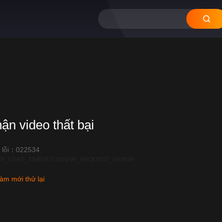
hận video thất bại
 lỗi：022534
R_LOAD_TIMEOUT:600|API_REQUEST_ERROR
àm mới thử lại