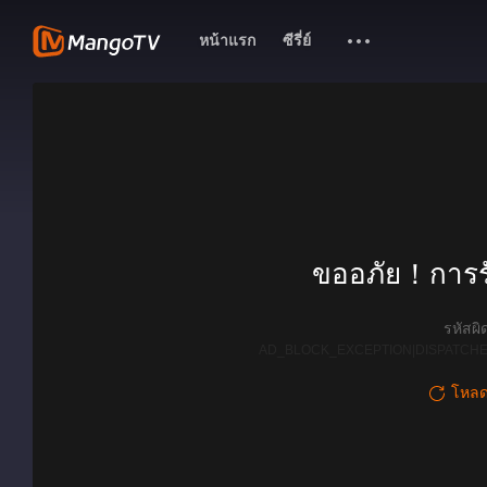
หน้าแรก
ซีรี่ย์
ขออภัย！การรั
รหัสผ
AD_BLOCK_EXCEPTION|DISPATCHE
โหลดใ