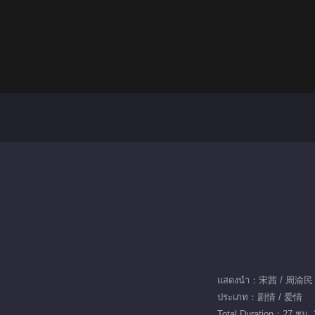
ประเภท：剧情 / 爱情
Total Duration：27 ชม. 