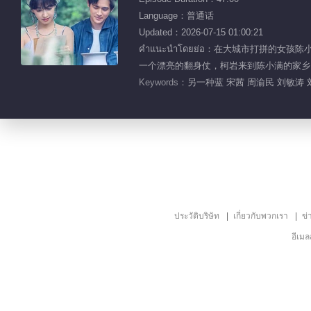
Language：普通话
Updated：2026-07-15 01:00:21
คำแนะนำโดยย่อ：在大城市打拼
一个漂亮的翻身仗，柯岩来到陈小满的家乡
Keywords：
另一种蓝 宋茜 周渝民 刘敏涛 
ประวัติบริษัท
เกี่ยวกับพวกเรา
ข่
อีเม