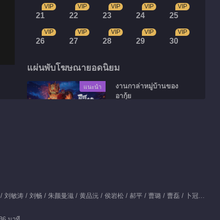
VIP
VIP
VIP
VIP
VIP
21
22
23
24
25
VIP
VIP
VIP
VIP
VIP
26
27
28
29
30
แผ่นพับโฆษณายอดนิยม
งานกาล่าหมู่บ้านของ
แนะนำ
อากุ้ย
湘西村晚，团圆过年
วิดีโอที่ตัดเลือกมา
เก็บตก EP 1 No.64 สี
ฟ้าที่เบ่งบานอีกครั้ง
01:13
แสดงนำ：宋茜 / 周渝民 / 刘敏涛 / 刘畅 / 朱颜曼滋 / 黄品沅 / 侯岩松 / 郝平 / 曹璐 / 曹磊 / 卜冠今 / 贾景晖 / 谢彬彬 / 陈米麒 / 董勇 / 张佳宁 / 谢兴阳 / 刘潮
เก็บตก EP 1 No.63 สี
36 นาที