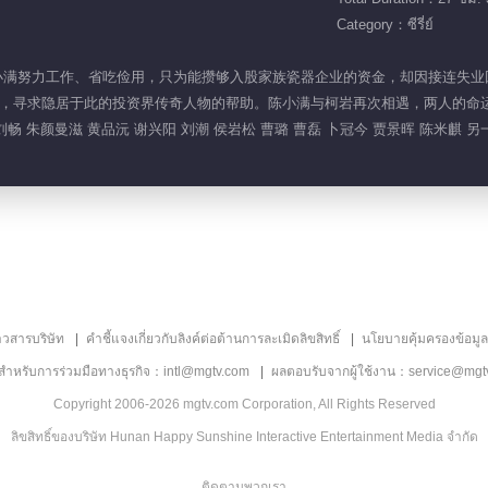
Category：ซีรี่ย์
的女孩陈小满努力工作、省吃俭用，只为能攒够入股家族瓷器企业的资金，却因接连
，寻求隐居于此的投资界传奇人物的帮助。陈小满与柯岩再次相遇，两人的命
刘畅 朱颜曼滋 黄品沅 谢兴阳 刘潮 侯岩松 曹璐 曹磊 卜冠今 贾景晖 陈米麒 
าวสารบริษัท
คำชี้แจงเกี่ยวกับลิงค์ต่อต้านการละเมิดลิขสิทธิ์
นโยบายคุ้มครองข้อมู
ลสำหรับการร่วมมือทางธุรกิจ：intl@mgtv.com
ผลตอบรับจากผู้ใช้งาน：service@mgt
Copyright 2006-2026 mgtv.com Corporation, All Rights Reserved
ลิขสิทธิ์ของบริษัท Hunan Happy Sunshine Interactive Entertainment Media จำกัด
ติดตามพวกเรา