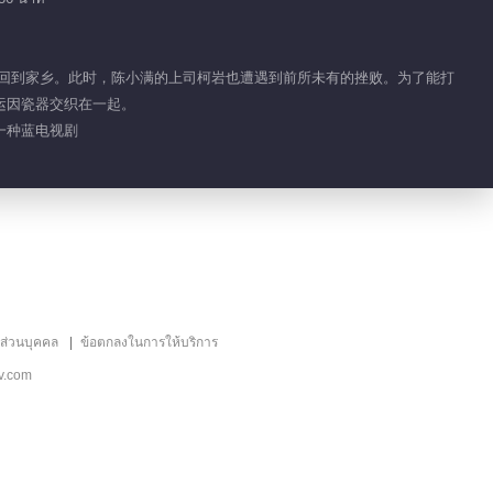
ฟ้าที่เบ่งบานอีกครั้ง
00:54
失业回到家乡。此时，陈小满的上司柯岩也遭遇到前所未有的挫败。为了能打
เก็บตก EP 1 No.62 สี
运因瓷器交织在一起。
ฟ้าที่เบ่งบานอีกครั้ง
另一种蓝电视剧
01:03
เก็บตก EP 36 No.1 สี
ฟ้าที่เบ่งบานอีกครั้ง
09:40
เน้น EP 36 No.4 สีฟ้า
ลส่วนบุคคล
ข้อตกลงในการให้บริการ
ที่เบ่งบานอีกครั้ง
v.com
00:23
เน้น EP 36 No.10 สี
ฟ้าที่เบ่งบานอีกครั้ง