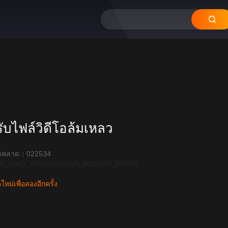
บไฟล์วิดีโอล้มเหลว
ิดพลาด：022534
R_LOAD_TIMEOUT:600|API_REQUEST_ERROR
หม่เพื่อลองอีกครั้ง