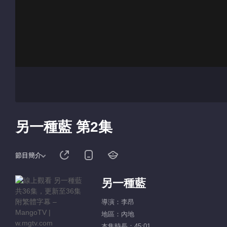
另一種藍 第2集
節目簡介
另一種藍
導演：李昂
地區：內地
本集時長：45:01