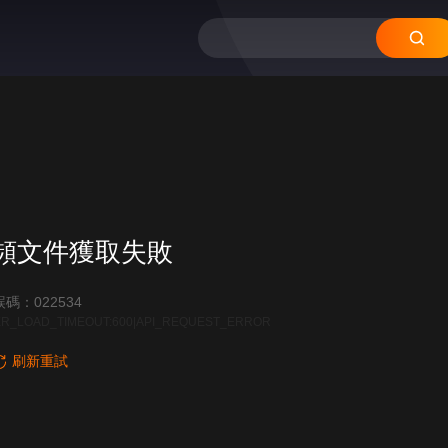
頻文件獲取失敗
碼：022534
R_LOAD_TIMEOUT:600|API_REQUEST_ERROR
刷新重試