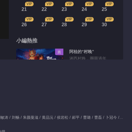
VIP
VIP
VIP
VIP
VIP
21
22
23
24
25
VIP
VIP
VIP
VIP
VIP
26
27
28
29
30
小編熱推
阿桂的“村晚”
薦
湘西村晚，團圓過年
花絮片段
是什麽讓柯岩化身訓犬
大師？
01:13
主演：宋茜 / 周渝民 / 刘敏涛 / 刘畅 / 朱颜曼滋 / 黄品沅 / 侯岩松 / 郝平 / 曹璐 / 曹磊 / 卜冠今 / 贾景晖 / 谢彬彬 / 陈米麒 / 董勇 / 张佳宁 / 谢兴阳 / 刘潮
陳小滿和陳勳同的梁子
分鐘