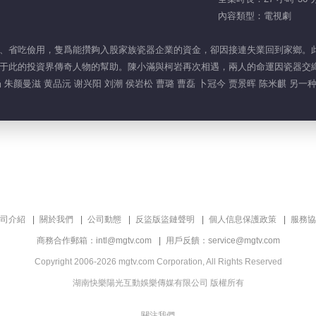
內容類型：電視劇
、省吃儉用，隻爲能攢夠入股家族瓷器企業的資金，卻因接連失業回到家鄉。
于此的投資界傳奇人物的幫助。陳小滿與柯岩再次相遇，兩人的命運因瓷器交
畅 朱颜曼滋 黄品沅 谢兴阳 刘潮 侯岩松 曹璐 曹磊 卜冠今 贾景晖 陈米麒 另一
司介紹
關於我們
公司動態
反盜版盜鏈聲明
個人信息保護政策
服務協
商務合作郵箱：intl@mgtv.com
用戶反饋：service@mgtv.com
Copyright 2006-2026 mgtv.com Corporation, All Rights Reserved
湖南快樂陽光互動娛樂傳媒有限公司 版權所有
關注我們