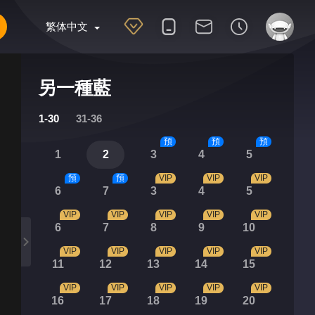
繁体中文
另一種藍
1-30
31-36
預
預
預
1
2
3
4
5
預
預
VIP
VIP
VIP
6
7
3
4
5
VIP
VIP
VIP
VIP
VIP
6
7
8
9
10
VIP
VIP
VIP
VIP
VIP
11
12
13
14
15
VIP
VIP
VIP
VIP
VIP
16
17
18
19
20