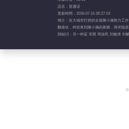
語言：普通话
更新時間：2026-07-15 00:27:03
簡介：在大城市打拼的女孩陳小滿努力工作
翻身仗，柯岩來到陳小滿的家鄉，尋求隐居
關鍵詞：
另一种蓝 宋茜 周渝民 刘敏涛 刘
公