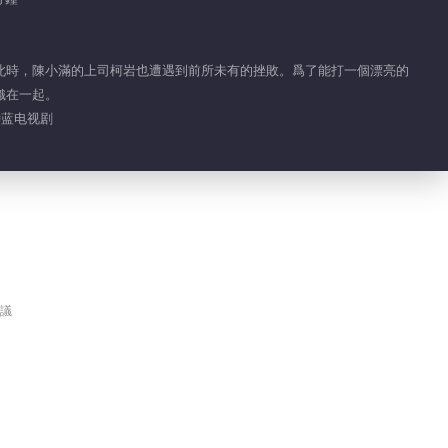
是結下了
00:54
此時，陳小滿的上司柯岩也遭遇到前所未有的挫敗。爲了能打一個漂亮的
陳小滿的歡樂源泉就是
織在一起。
醉酒柯岩
种蓝电视剧
01:03
朱顔曼滋吐槽頓格“戀
愛腦”
09:40
朱顔曼滋最強記憶力背
議
後的秘密
00:23
周渝民想開理發店當
“tony”