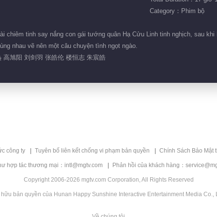
Category：Phim bộ
i chiêm tinh say nắng con gái tướng quân Hạ Cửu Linh tinh nghịch, sau khi b
 cùng nhau vẽ nên một câu chuyện tình ngọt ngào.
 高旭阳 刘剑羽 张皓伦 楼恒志 朱宸皓
ức công ty
Tuyên bố liên kết chống vi phạm bản quyền
Chính Sách Bảo Mật 
hư hợp tác thương mại：intl@mgtv.com
Phản hồi của khách hàng：service@mg
Copyright 2006-2026 mgtv.com Corporation, All Rights Reserved
 hữu bản quyền của Hunan Happy Sunshine Interactive Entertainment Media Co., L
Về chúng tôi