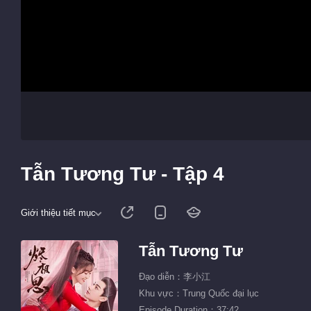
Tẫn Tương Tư - Tập 4
Giới thiệu tiết mục
Tẫn Tương Tư
Đạo diễn：李小江
Khu vực：Trung Quốc đại lục
Episode Duration：37:42