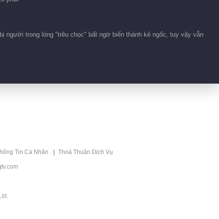
lạc, vĩnh bất tương
phụ
02:03
ị người trong lòng "trêu chọc" bất ngờ biến thành kẻ ngốc, tuy vậy vẫn
Phụ tử tương ngộ,
một nhà ba người
cuối cùng đoàn
01:42
viên
Phu tử hiện trường
vả mặt quy mô lớn
00:27
thông Tin Cá Nhân
Thoả Thuận Dịch Vụ
Vô duyên đối diện
chẳng thể gặp nhau
tv.com
00:16
td.
Đặc sắc độc quyền:
Cửu Linh Dung Dự