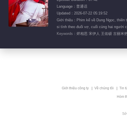
Language：普通话
Updated：2026-07-22 05:19:52
Giới thiệu：Phim kể về Dung Ngọc, thiên tà
si tình theo đuổi vợ, cuối cùng hai người
Keywords：
烬相思 宋伊人 王佑硕 古丽米热
Giới thiệu công ty
Về chúng tôi
Tin t
Hòm t
Sở