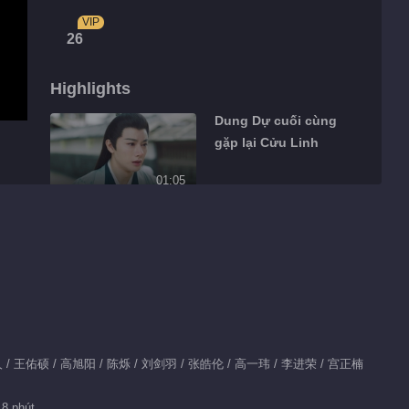
VIP
26
Highlights
Dung Dự cuối cùng
gặp lại Cửu Linh
01:05
Cửu Linh Dung Dự
cách một bước mà
xa nghìn trùng
01:01
Cửu Linh Dung Dự
cảm giác định mệnh
tràn đầy
伊人 / 王佑硕 / 高旭阳 / 陈烁 / 刘剑羽 / 张皓伦 / 高一玮 / 李进荣 / 宫正楠
01:02
Hoàng tuyền bích
18 phút