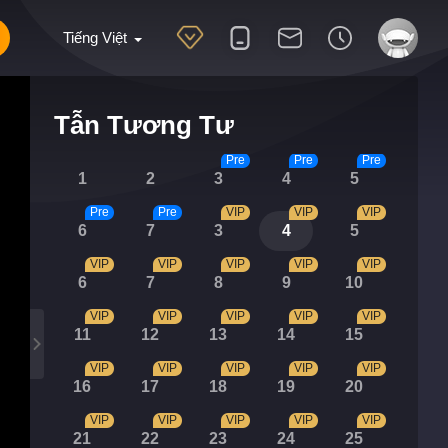
Tiếng Việt
Tẫn Tương Tư
Pre
Pre
Pre
1
2
3
4
5
Pre
Pre
VIP
VIP
VIP
6
7
3
4
5
VIP
VIP
VIP
VIP
VIP
6
7
8
9
10
VIP
VIP
VIP
VIP
VIP
11
12
13
14
15
VIP
VIP
VIP
VIP
VIP
16
17
18
19
20
VIP
VIP
VIP
VIP
VIP
21
22
23
24
25