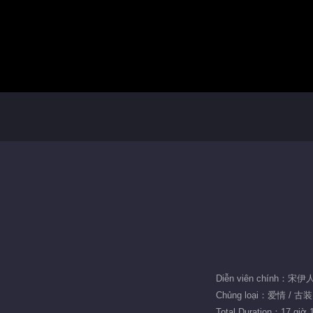
Diễn viên chính：宋
Chủng loại：爱情 / 古装
Total Duration：17 giờ 