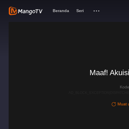
Beranda
Seri
Maaf! Akuisi
Kode
AD_BLOCK_EXCEPTION|DISPATCHE
Muat u