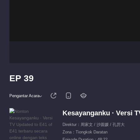
EP 39
Pengantar Acara
Kesayanganku · Versi T
Direktur：周家文 / 沙圆媛 / 孔厉大
Zona：Tiongkok Daratan
Episode Duration：48:22