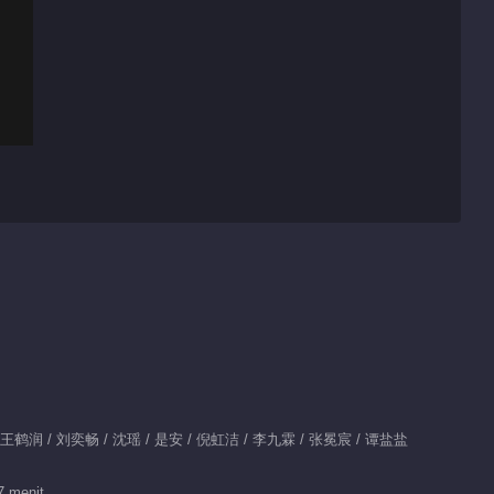
/ 王鹤润 / 刘奕畅 / 沈瑶 / 是安 / 倪虹洁 / 李九霖 / 张冕宸 / 谭盐盐
7 menit