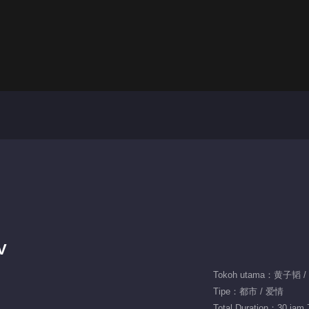
V
Tokoh utama：黄子韬 
Tipe：都市 / 爱情
Total Duration：30 jam 