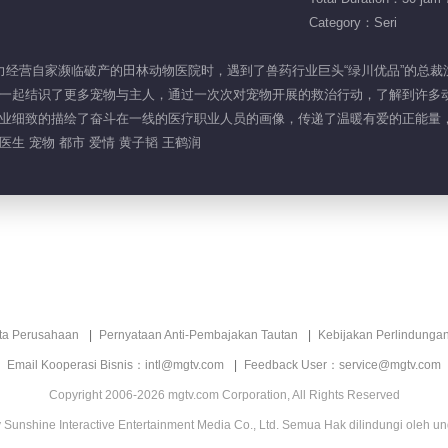
Category：Seri
重而努力经营自家濒临破产的田林动物医院时，遇到了兽药行业巨头“绿川优品”的
一起结识了更多宠物与主人，通过一次次对宠物开展的救治行动，了解到许多
业细致的描绘了奋斗在一线的医疗职业人员的画像，传递了温暖有爱的正能量
医生 宠物 都市 爱情 黄子韬 王鹤润
ita Perusahaan
Pernyataan Anti-Pembajakan Tautan
Kebijakan Perlindunga
Email Kooperasi Bisnis：intl@mgtv.com
Feedback User：service@mgtv.com
Copyright 2006-2026 mgtv.com Corporation, All Rights Reserved
Sunshine Interactive Entertainment Media Co., Ltd. Semua Hak dilindungi oleh u