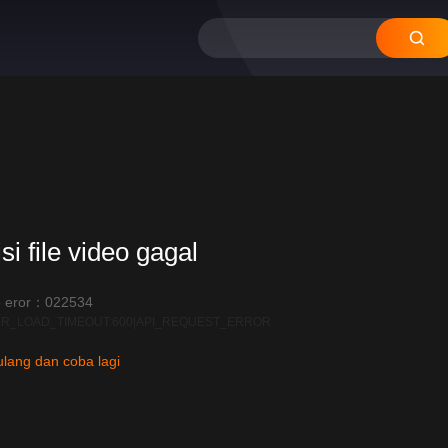
si file video gagal
 eror：022534
R_LOAD_TIMEOUT:600|API_REQUEST_ERROR
lang dan coba lagi