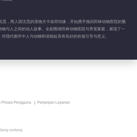
总裁沈觅，两人因沈觅的宠物犬卡洛而结缘，开始携手挽回田林动物医院的颓
动物与人之间的动人故事。全剧围绕田林动物医院与养宠家庭，展现了一
，对现代都市中人与动物和谐相处具有良好的价值引导与意义。
n Privasi Pengguna
Perjanjian Layanan
ndang-undang.