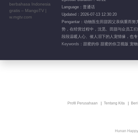
Language：普通话
Updated：2026-07-13 12:30:20
Pengantar：动物医生田甜因父亲病
势，在经营过程中，沈觅、田甜与众员工们
段段温暖人心、催人泪下的人宠情缘，也专
Keywords：
甜蜜的你 甜蜜的你卫视版 宠物
Profil Perusahaan
Tentang Kita
Ber
Hunan Happy 