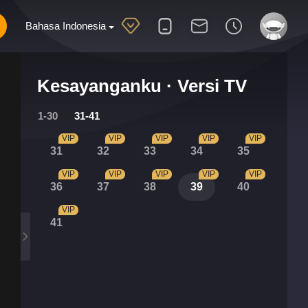
Bahasa Indonesia
Kesayanganku · Versi TV
1-30
31-41
VIP
VIP
VIP
VIP
VIP
31
32
33
34
35
VIP
VIP
VIP
VIP
VIP
36
37
38
39
40
VIP
41