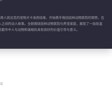
，两人因沈觅的宠物犬卡洛而结缘，开始携手挽回田林动物医院的颓势，在
人之间的动人故事。全剧围绕田林动物医院与养宠家庭，展现了一段段温
代都市中人与动物和谐相处具有良好的价值引导与意义。
议