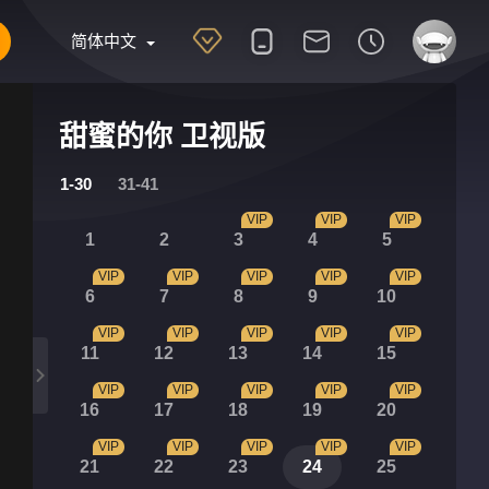
简体中文
甜蜜的你 卫视版
1-30
31-41
VIP
VIP
VIP
1
2
3
4
5
VIP
VIP
VIP
VIP
VIP
6
7
8
9
10
VIP
VIP
VIP
VIP
VIP
11
12
13
14
15
VIP
VIP
VIP
VIP
VIP
16
17
18
19
20
VIP
VIP
VIP
VIP
VIP
21
22
23
24
25