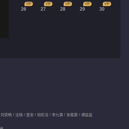
VIP
VIP
VIP
VIP
VIP
26
27
28
29
30
刘奕畅 / 沈瑶 / 是安 / 倪虹洁 / 李九霖 / 张冕宸 / 谭盐盐
分钟