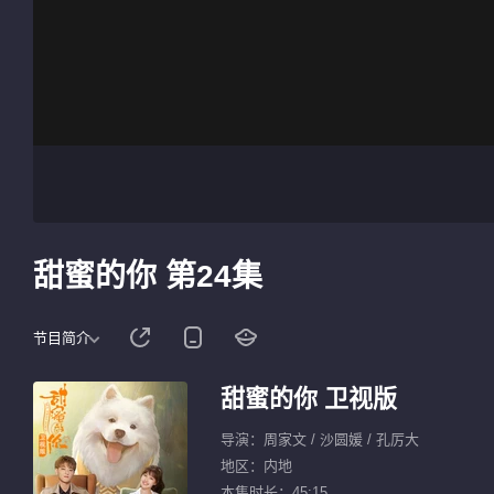
甜蜜的你 第24集
节目简介
甜蜜的你 卫视版
导演：周家文 / 沙圆媛 / 孔厉大
地区：内地
本集时长：45:15