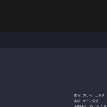
主演：黄子韬 / 王鹤润 / 
类型：都市 / 爱情
全集时长：30 小时 7 