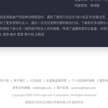
内容类型：电视剧
自家濒临破产的田林动物医院时，遇到了兽药行业巨头“绿川优品”的总裁沈觅
识了更多宠物与主人，通过一次次对宠物开展的救治行动，了解到许多动物与
的描绘了奋斗在一线的医疗职业人员的画像，传递了温暖有爱的正能量，对现
 宠物 都市 爱情 黄子韬 王鹤润
司介绍
关于我们
公司动态
反盗版盗链声明
个人信息保护政策
服务协
商务合作邮箱：intl@mgtv.com
用户反馈：service@mgtv.com
Copyright 2006-2026 mgtv.com Corporation, All Rights Reserved
湖南快乐阳光互动娱乐传媒有限公司 版权所有