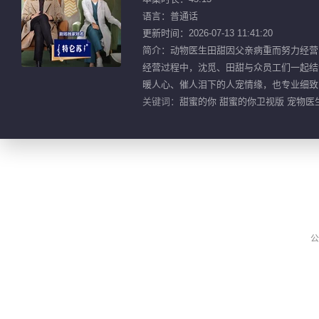
语言：普通话
更新时间：2026-07-13 11:41:20
简介：动物医生田甜因父亲病重而努力经营
经营过程中，沈觅、田甜与众员工们一起结
暖人心、催人泪下的人宠情缘，也专业细致
关键词：
甜蜜的你 甜蜜的你卫视版 宠物医生
公