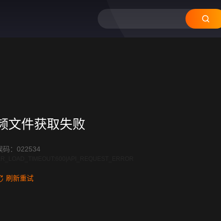
频文件获取失败
码：022534
R_LOAD_TIMEOUT:600|API_REQUEST_ERROR
刷新重试