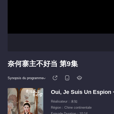
奈何寨主不好当 第9集
Synopsis du programme
Oui, Je Suis Un Espion ·
Réalisateur：未知
Région：Chine continentale
Episode Duration：10:14