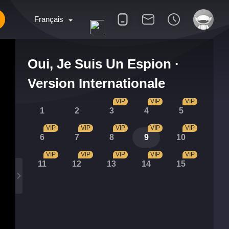
Français
Oui, Je Suis Un Espion ·
Version Internationale
VIP
VIP
VIP
1
2
3
4
5
VIP
VIP
VIP
VIP
VIP
6
7
8
9
10
VIP
VIP
VIP
VIP
VIP
11
12
13
14
15