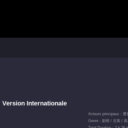
 Version Internationale
Acteurs principaux
Genre：剧情 / 古装 / 
Total Duration：2 h 36 