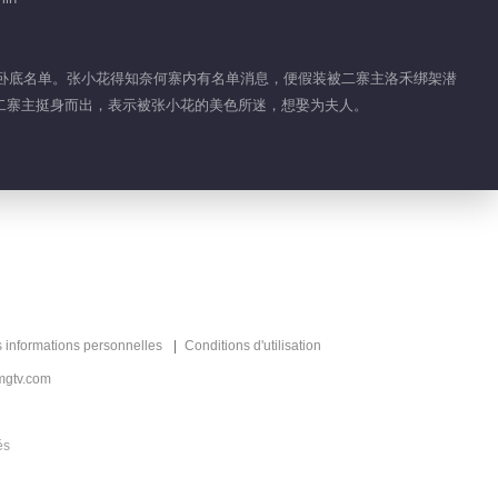
窃的卧底名单。张小花得知奈何寨内有名单消息，便假装被二寨主洛禾绑架潜
二寨主挺身而出，表示被张小花的美色所迷，想娶为夫人。
s informations personnelles
Conditions d'utilisation
mgtv.com
és