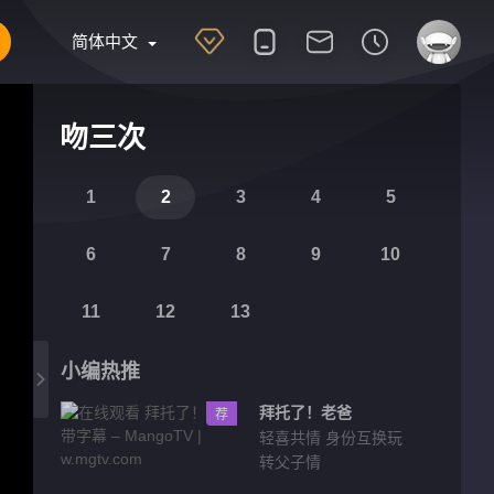
简体中文
吻三次
1
2
3
4
5
6
7
8
9
10
11
12
13
小编热推
拜托了！老爸
荐
轻喜共情 身份互换玩
转父子情