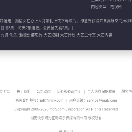
内容类型：电视剧
妹抢走，痴情女在心上人订婚礼上饮下毒酒后，却意外获得来自高维空间推移
，非会员首播3集，每天2集连更。会员抢先看2集。)
刘九贤 俐乐 谢继宏 邹思竹 大芒短剧 大芒计划 大芒工作室 大芒内容
司介绍
关于我们
公司动态
反盗版盗链声明
个人信息保护政策
服务协
商务合作邮箱：intl@mgtv.com
用户反馈：service@mgtv.com
Copyright 2006-2026 mgtv.com Corporation, All Rights Reserved
湖南快乐阳光互动娱乐传媒有限公司 版权所有
关注我们