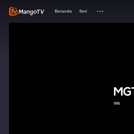
Beranda
Seri