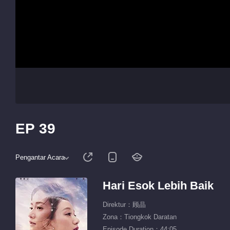
EP 39
Pengantar Acara
Hari Esok Lebih Baik
Direktur：顾晶
Zona：Tiongkok Daratan
Episode Duration：44:05