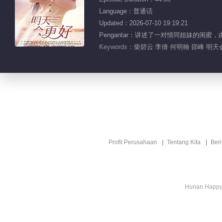
Language：普通话
Updated：2026-07-10 19:19:21
Pengantar：讲述了一对情同姐妹的
Keywords：
柴碧云 李倩 何明翰 邵峰 明
Profil Perusahaan
Tentang Kita
Ber
Hunan Happy 