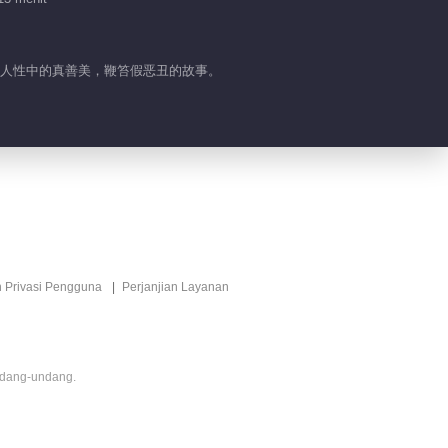
No.2 Hari Esok
Lebih Baik
01:49
弘扬人性中的真善美，鞭笞假恶丑的故事。
Ringkasan EP 42
No.1 Hari Esok
Lebih Baik
01:03
Ringkasan EP 41
No.2 Hari Esok
Lebih Baik
02:52
n Privasi Pengguna
Perjanjian Layanan
Ringkasan EP 41
No.1 Hari Esok
Lebih Baik
03:37
ndang-undang.
Ringkasan EP 40
No.2 Hari Esok