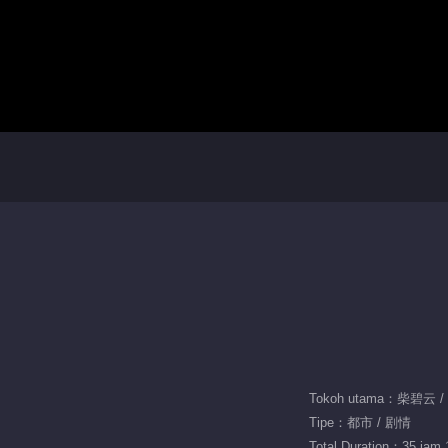
Tokoh utama：柴碧云 
Tipe：都市 / 剧情
Total Duration：35 jam 