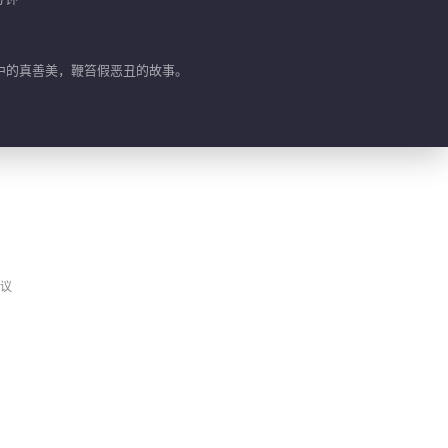
03:44
格尔嫂子被利用偷出家
钥匙
中的真善美，鞭笞假恶丑的故事。
03:34
阿蒙瞒着吴南检测是否
怀孕
01:49
阿蒙打算去北京发展获
吴南支持
议
01:03
格尔程院长打算等小怜
生孩子后离婚
02:52