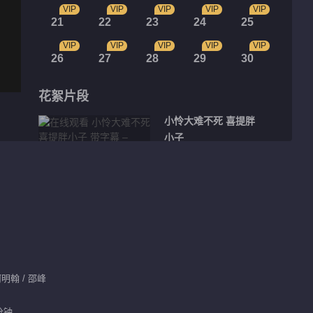
VIP
VIP
VIP
VIP
VIP
21
22
23
24
25
VIP
VIP
VIP
VIP
VIP
26
27
28
29
30
花絮片段
小怜大难不死 喜提胖
小子
07:03
芦花阿姨病重闹失踪
01:51
陈二勇绑架小怜
何明翰 / 邵峰
分钟