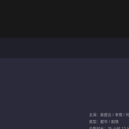
主演：柴碧云 / 李倩 / 
类型：都市 / 剧情
全集时长：35 小时 13 