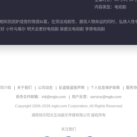
内容类型：电视剧
相知到因妒成恨的情感纠葛，在突出戏剧性、展现人物命运的同时，弘扬人性
更好 小怜与格尔 明天会更好电视剧 柴碧云电视剧 李倩电视剧
司介绍
关于我们
公司动态
反盗版盗链声明
个人信息保护政策
服务协
商务合作邮箱：intl@mgtv.com
用户反馈：service@mgtv.com
Copyright 2006-2026 mgtv.com Corporation, All Rights Reserved
湖南快乐阳光互动娱乐传媒有限公司 版权所有
关注我们