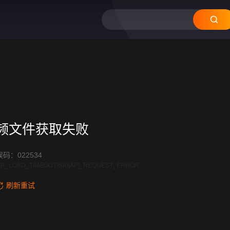
频文件获取失败
码：022534
R_LOAD_TIMEOUT:600|API_REQUEST_ERROR
刷新重试