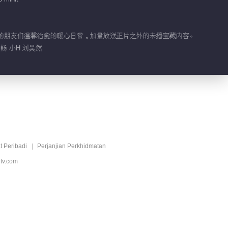
和他们的朋友们温馨治愈的暖心日常，加量放送正片之外的未播宝藏内容。
畅 小H 刘昊然
t Peribadi
Perjanjian Perkhidmatan
tv.com