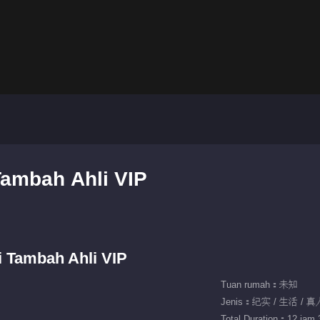
Tambah Ahli VIP
 Tambah Ahli VIP
Tuan rumah：未知
Jenis：纪实 / 生活 / 
Total Duration：12 jam 3