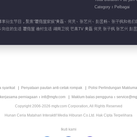
Category：Pelbagai
季》会员尊享衍生节目，聚焦“蘑菇屋家族”黄磊、何炅、张艺兴、彭昱畅、张子枫
向往的生活 蘑菇屋 渔村生活 湖南卫视 芒果TV 黄磊 何炅 张子枫 张艺兴 彭昱
a syarikat
Penyataan pautan anti-cetak rompak
Polisi Perlindungan Makluma
 kerjasama perniagaan：intl@mgtv.com
Maklum balas pengguna：service@mg
Copyright 2006-2026 mgtv.com Corporation, All Rights Reserved
Hunan Ceria Matahari Interaktif Media Hiburan Co.Ltd. Hak Cipta Terpelihara
Ikuti kami