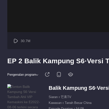
30.7M
EP 2 Balik Kampung S6·Versi 
Pengenalan program
Balik Kampung S6·Versi
Siaran：芒果TV
Kawasan：Tanah Besar China
Episode Duration：54:09