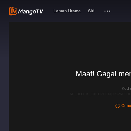
Laman Utama
Siri
Maaf! Gagal me
Kod 
AD_BLOCK_EXCEPTION|DISPATCHE
Cuba