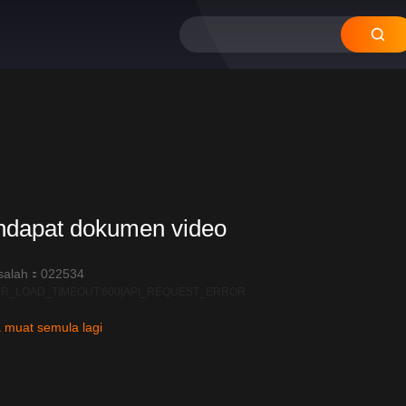
ndapat dokumen video
salah：022534
R_LOAD_TIMEOUT:600|API_REQUEST_ERROR
 muat semula lagi