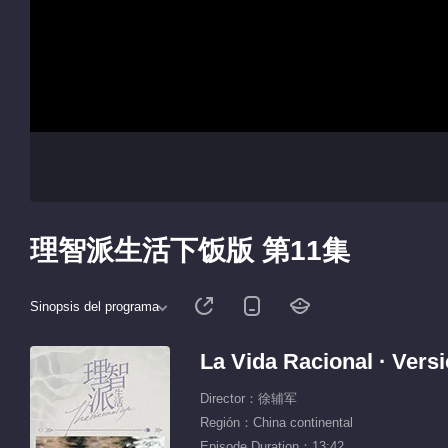
理智派生活下饭版 第11集
Sinopsis del programa
La Vida Racional · Versi
Director：徐辅军
Región：China continental
Episode Duration：13:42