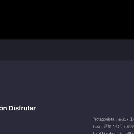
ón Disfrutar
Tipo：爱情 / 都市 / 职
Total Duration：6 h 48 