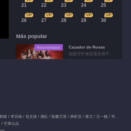
21
22
23
24
25
VIP
VIP
VIP
VIP
VIP
26
27
28
29
30
Más popular
Cazador de Rosas
Recomendado
假面守护者囚宠失明千
金
Protagonista：秦岚 / 王鹤棣 / 李宗翰 / 包文婧 / 潘虹 / 陈鹏万里 / 林昕宜 / 康亢 / 王一楠 / 韦奕波 / 贺彬 / 田淼
场 / 芒果出品
min