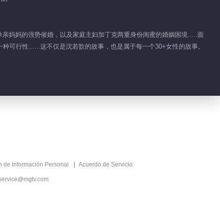
单亲妈妈的强势催婚，以及家庭主妇加丁克两重身份闺蜜的婚姻困境.....面
行性......这不仅是沈若歆的故事，也是属于每一个30+女性的故事。
ón de Información Personal
Acuerdo de Servicio
service@mgtv.com