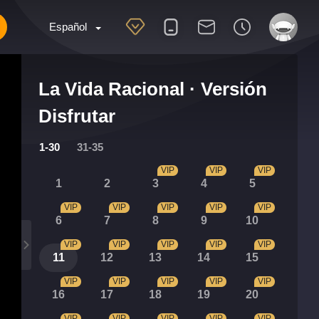
Español
La Vida Racional · Versión
Disfrutar
1-30
31-35
VIP
VIP
VIP
1
2
3
4
5
VIP
VIP
VIP
VIP
VIP
6
7
8
9
10
VIP
VIP
VIP
VIP
VIP
11
12
13
14
15
VIP
VIP
VIP
VIP
VIP
16
17
18
19
20
VIP
VIP
VIP
VIP
VIP