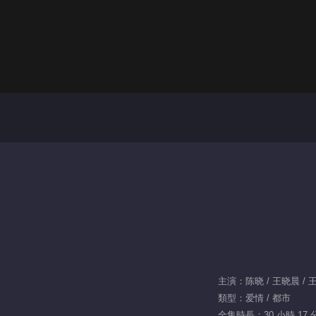
主演：陈晓 / 王晓晨 / 
類型：爱情 / 都市
全集時長：30 小時 17 