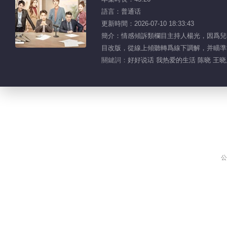
語言：普通话
更新時間：2026-07-10 18:33:43
簡介：情感傾訴類欄目主持人楊光，因爲兒
目改版，從線上傾聽轉爲線下調解，并瞄準
關鍵詞：
好好说话 我热爱的生活 陈晓 王晓
公