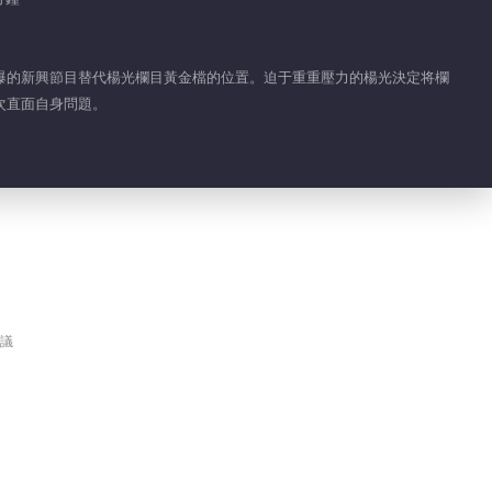
楊光廖望同居居然睡沙
發
爆的新興節目替代楊光欄目黃金檔的位置。迫于重重壓力的楊光決定将欄
次直面自身問題。
02:18
楊光想成立人民調解員
培訓機構
02:28
奶奶支走姑姑，向護士
打聽産後抑郁症
議
03:01
奶奶病逝之前和張文和
解翻篇
03:00