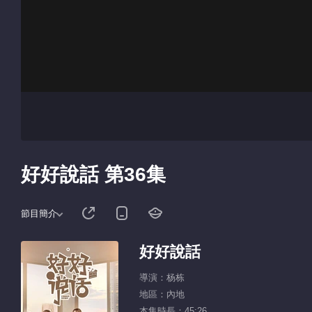
好好說話 第36集
節目簡介
好好說話
導演：杨栋
地區：內地
本集時長：45:26