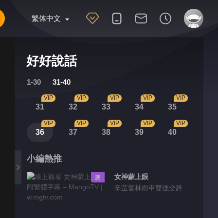
繁体中文
好好說話
1-30
31-40
VIP
VIP
VIP
VIP
VIP
31
32
33
34
35
VIP
VIP
VIP
VIP
VIP
36
37
38
39
40
小編熱推
女神蒙上眼
薦
辛芷蕾林雨申雙強交鋒