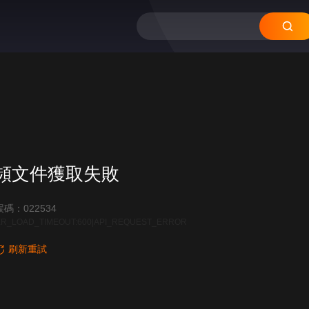
頻文件獲取失敗
碼：022534
R_LOAD_TIMEOUT:600|API_REQUEST_ERROR
刷新重試