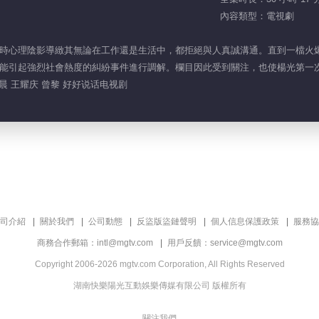
內容類型：電視劇
時心理陰影導緻其無論在工作還是生活中，都拒絕與人真誠溝通。直到一檔火
能引起強烈社會熱度的糾紛事件進行調解。欄目因此受到關注，也使楊光第一
晨 王耀庆 曾黎 好好说话电视剧
司介紹
關於我們
公司動態
反盜版盜鏈聲明
個人信息保護政策
服務協
商務合作郵箱：intl@mgtv.com
用戶反饋：service@mgtv.com
Copyright 2006-2026 mgtv.com Corporation, All Rights Reserved
湖南快樂陽光互動娛樂傳媒有限公司 版權所有
關注我們