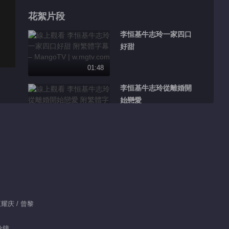
花絮片段
李恒基牛志玲一家四口
好甜
01:48
李恒基牛志玲從離婚開
始戀愛
01:06
看楊光奶奶找茬反被廖
望怼好爽
01:17
父母缺位對孩子的成長
王耀庆 / 曾黎
影響有多大
分鐘
01:08