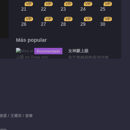
VIP
VIP
VIP
VIP
VIP
21
22
23
24
25
VIP
VIP
VIP
VIP
VIP
26
27
28
29
30
Más popular
女神蒙上眼
Recomendado
辛芷蕾林雨申双强交锋
Fragmentos
Highlight EP 34 No.7
Simmer Down
01:48
 王晓晨 / 王耀庆 / 曾黎
Highlight EP 34 No.6
 min