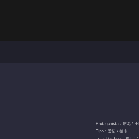
Protagonista：陈晓 /
Tipo：爱情 / 都市
Total Duration：30 h 17