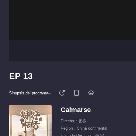
EP 13
Sinopsis del programa
Calmarse
Director：杨栋
Región：China continental
Episode Duration：45:34