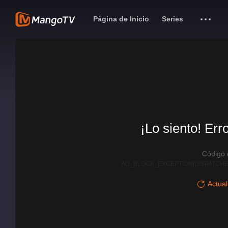
Página de Inicio
Series
¡Lo siento! Err
Código
AD_BLOCK_EXCEPTION|DISPATCHE
Actual