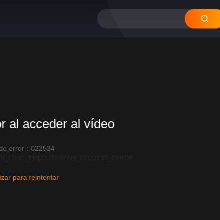
or al acceder al vídeo
 de error：022534
R_LOAD_TIMEOUT:600|API_REQUEST_ERROR
izar para reintentar