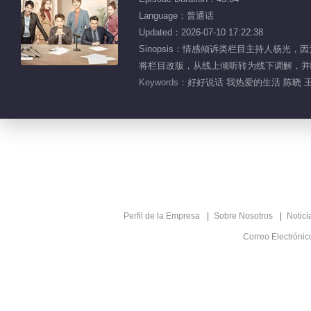
Language：普通话
Updated：2026-07-10 17:22:38
Sinopsis：情感倾诉类栏目主持人杨
将栏目改版，从线上倾听转为线下调解，并
Keywords：
好好说话 我热爱的生活 陈晓 
Perfil de la Empresa
Sobre Nosotros
Notici
Correo Electróni