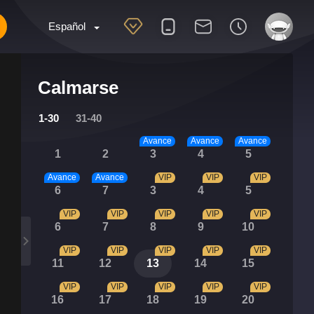
Español
Calmarse
1-30
31-40
Avance
Avance
Avance
1
2
3
4
5
Avance
Avance
VIP
VIP
VIP
6
7
3
4
5
VIP
VIP
VIP
VIP
VIP
6
7
8
9
10
VIP
VIP
VIP
VIP
VIP
11
12
13
14
15
VIP
VIP
VIP
VIP
VIP
16
17
18
19
20