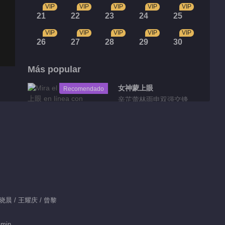
VIP
VIP
VIP
VIP
VIP
21
22
23
24
25
VIP
VIP
VIP
VIP
VIP
26
27
28
29
30
Más popular
女神蒙上眼
Recomendado
辛芷蕾林雨申双强交锋
Fragmentos
Highlight EP 34 No.7
Simmer Down
01:48
 王晓晨 / 王耀庆 / 曾黎
Highlight EP 34 No.6
 min