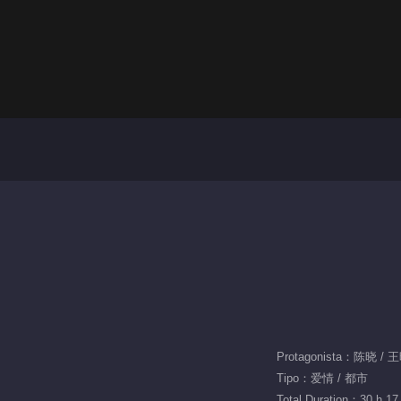
Protagonista：陈晓 /
Tipo：爱情 / 都市
Total Duration：30 h 17