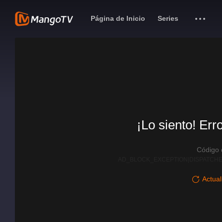
Página de Inicio
Series
¡Lo siento! Err
Código
AD_BLOCK_EXCEPTION|DISPATCHE
Actual