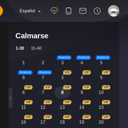
Español
Calmarse
1-30
31-40
Avance
Avance
Avance
1
2
3
4
5
Avance
Avance
VIP
VIP
VIP
6
7
3
4
5
VIP
VIP
VIP
VIP
VIP
6
7
8
9
10
VIP
VIP
VIP
VIP
VIP
11
12
13
14
15
VIP
VIP
VIP
VIP
VIP
16
17
18
19
20