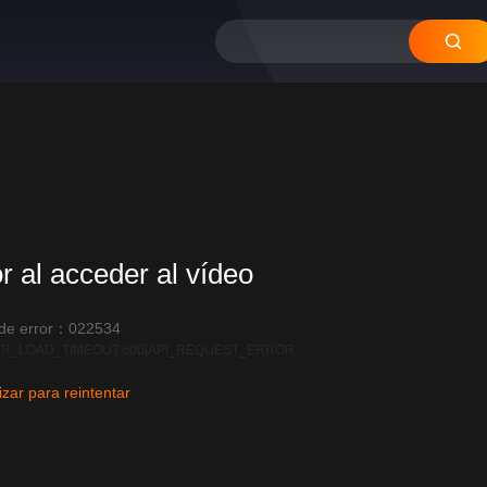
or al acceder al vídeo
 de error：022534
R_LOAD_TIMEOUT:600|API_REQUEST_ERROR
izar para reintentar