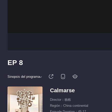
EP 8
Sinopsis del programa
Calmarse
Director：杨栋
Región：China continental
Episode Duration：45:17