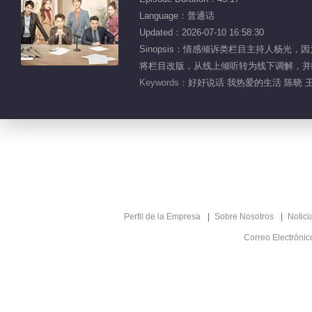
Language：普通话
Updated：2026-07-10 16:58:30
Sinopsis：情感倾诉类栏目主持人杨
将栏目改版，从线上倾听转为线下调解，并
Keywords：
好好说话 我热爱的生活 陈晓 
Perfil de la Empresa
Sobre Nosotros
Notici
Correo Electróni