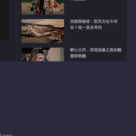
03:47
丝路探秘者：阳关古址今何
在？他一直在寻找
04:21
醉心云冈，再现造像之美的雕
塑师韩鹏
10:41
研究月氏三十载的丝路学者王
建新
13:00
探寻“阳关在哪”的考古专家张
俊民
12:59
9 menit