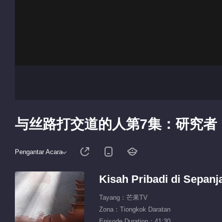
与丝路打交道的人第7集：研究者
Pengantar Acara
Kisah Pribadi di Sepanj
Tayang：芒果TV
Zona：Tiongkok Daratan
Episode Duration：41:30