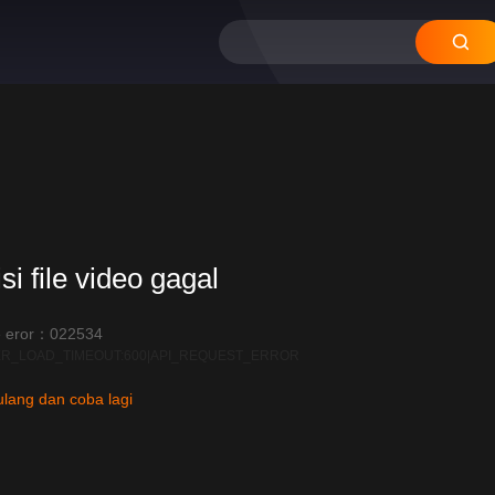
si file video gagal
 eror：022534
R_LOAD_TIMEOUT:600|API_REQUEST_ERROR
lang dan coba lagi