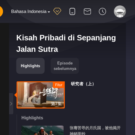
Bahasa Indonesia
Kisah Pribadi di Sepanjang
Jalan Sutra
Episode
Highlights
sebelumnya
研究者（上）
Fitur
第7集
Highlights
张骞苦寻的月氏国，被他揭开
神秘面纱