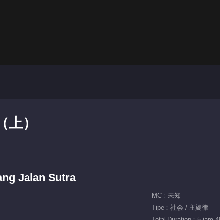
（上）
ang Jalan Sutra
MC：未知
Tipe：社会 / 主旋律
Total Duration：5 jam 4