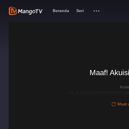
Beranda
Seri
Maaf! Akuisi
Kode
AD_BLOCK_EXCEPTION|DISPATCHE
Muat u