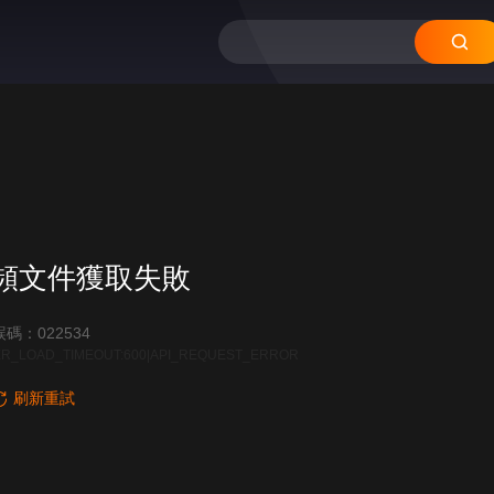
頻文件獲取失敗
碼：022534
R_LOAD_TIMEOUT:600|API_REQUEST_ERROR
刷新重試