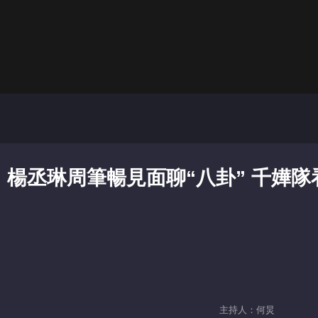
楊丞琳周筆暢見面聊“八卦” 千嬅隊
主持人：何炅