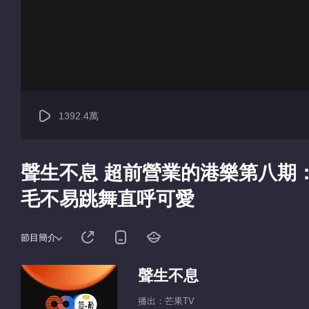
1392.4萬
聲生不息 超前營業的港樂第八期：
毛不易跳舞直呼可愛
節目簡介
聲生不息
播出：芒果TV