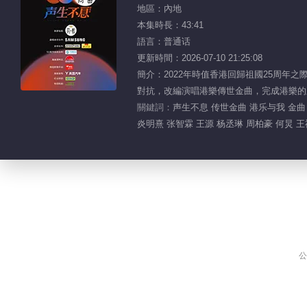
地區：內地
本集時長：43:41
語言：普通话
更新時間：2026-07-10 21:25:08
簡介：2022年時值香港回歸祖國25周年
對抗，改編演唱港樂傳世金曲，完成港樂的
關鍵詞：
声生不息 传世金曲 港乐与我 金曲
炎明熹 张智霖 王源 杨丞琳 周柏豪 何炅 
公