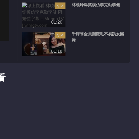
林曉峰爆笑模仿李克勤李健
VIP
01:20
千嬅隊全員圍觀毛不易跳女團
VIP
舞
01:18
小編熱推
看
聲生不息·華流季
薦
華流聲起 血脈同頻