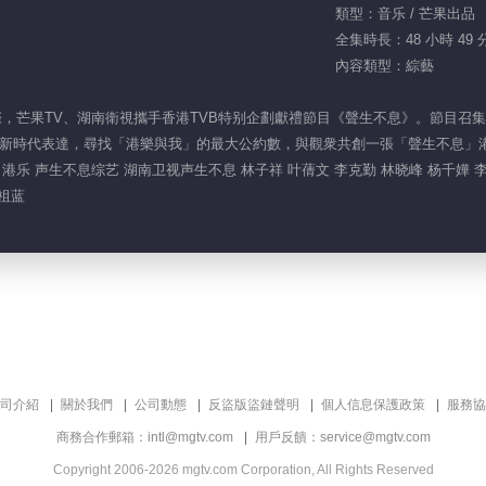
類型：音乐 / 芒果出品
全集時長：48 小時 49 
內容類型：綜藝
之際，芒果TV、湖南衛視攜手香港TVB特别企劃獻禮節目《聲生不息》。節目召
新時代表達，尋找「港樂與我」的最大公約數，與觀衆共創一張「聲生不息」
 港乐 声生不息综艺 湖南卫视声生不息 林子祥 叶蒨文 李克勤 林晓峰 杨千嬅 李
王祖蓝
司介紹
關於我們
公司動態
反盜版盜鏈聲明
個人信息保護政策
服務協
商務合作郵箱：intl@mgtv.com
用戶反饋：service@mgtv.com
Copyright 2006-2026 mgtv.com Corporation, All Rights Reserved