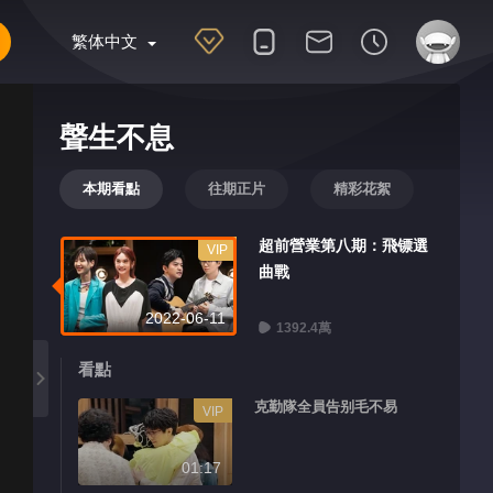
繁体中文
聲生不息
本期看點
往期正片
精彩花絮
超前營業第八期：飛镖選
VIP
曲戰
2022-06-11
1392.4萬
看點
克勤隊全員告别毛不易
VIP
01:17