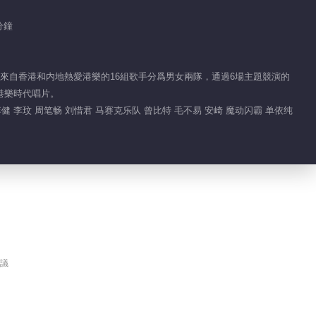
分鐘
集來自香港和内地熱愛港樂的16組歌手分爲男女兩隊，通過6場主題競演的
港樂時代唱片。
健 李玟 周笔畅 刘惜君 马赛克乐队 曾比特 毛不易 安崎 魔动闪霸 单依纯
議