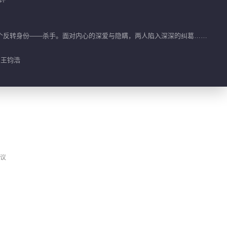
02:07
【西厢寻他】晏无明角
个反转身份——杀手。面对内心的深爱与隐瞒，两人陷入深深的纠葛……
色混剪
02:38
 王钧浩
【不负人间】“刚刚那
一箭，是我这辈子，最
痛的一次”
03:14
如果世间万物能跨越能
相爱
议
02:26
一人千面 晏无明
01:27