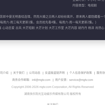
内容类型：电视剧
苦郎中晏无明喜结连理，然而大婚之日两人却纷纷离开，原来两人都隐藏着一
集，每周六-周三每天更新1集，会员抢先看4集，每周六-周一每天更新2集。)
喜 心动恋爱 古风 大芒短剧 大芒计划 大芒工作室 大芒内容 胡丹丹 杨泽 肖然心
司介绍
关于我们
公司动态
反盗版盗链声明
个人信息保护政策
服务协
商务合作邮箱：intl@mgtv.com
用户反馈：service@mgtv.com
Copyright 2006-2026 mgtv.com Corporation, All Rights Reserved
湖南快乐阳光互动娱乐传媒有限公司 版权所有
关注我们