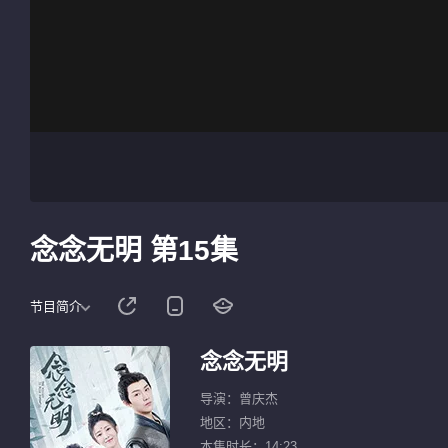
念念无明 第15集
节目简介
念念无明
导演：曾庆杰
地区：内地
本集时长：14:23