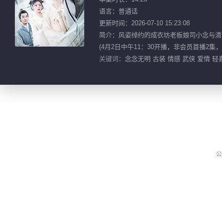
语言：普通话
更新时间：2026-07-10 15:23:08
简介：风姿绰约的成衣坊老板娘司小念与清
(4月2日中午11：30开播，非会员首播2
关键词：
念念无明 古装 情感 武侠 爱情 轻
公