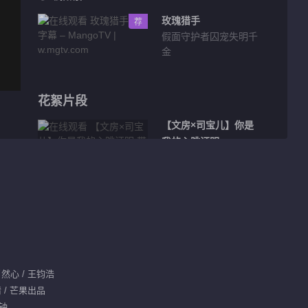
玫瑰猎手
荐
假面守护者囚宠失明千
金
花絮片段
【文房×司宝儿】你是
我的心跳证明
02:46
【晏无明×司小念】不
后悔对你偏爱
03:32
晏无明×司小念×司宝
肖然心 / 王钧浩
儿×文房
情 / 芒果出品
分钟