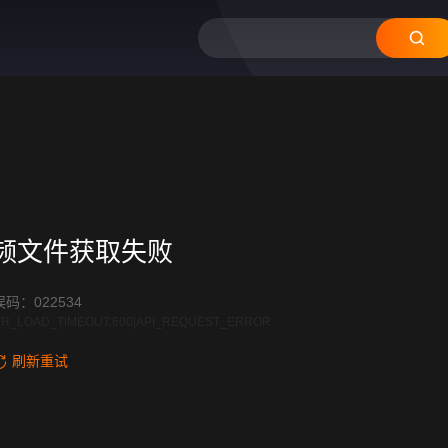
频文件获取失败
码：022534
R_LOAD_TIMEOUT:600|API_REQUEST_ERROR
刷新重试