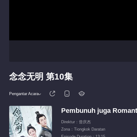
念念无明 第10集
Pengantar Acara
Pembunuh juga Romant
Direktur：曾庆杰
Zona：Tiongkok Daratan
Episode Duration：13:15