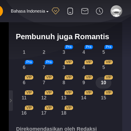
Bahasa Indonesia
Pembunuh juga Romantis
Pra
Pra
Pra
1
2
3
4
5
Pra
Pra
VIP
VIP
VIP
6
7
3
4
5
VIP
VIP
VIP
VIP
VIP
6
7
8
9
10
VIP
VIP
VIP
VIP
VIP
11
12
13
14
15
VIP
VIP
VIP
16
17
18
Direkomendasikan oleh Redaksi