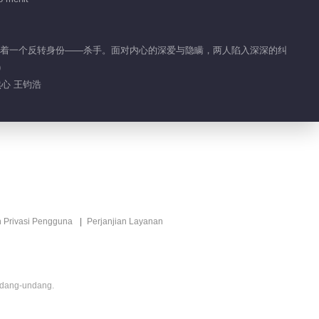
02:07
【西厢寻他】晏无明角
隐藏着一个反转身份——杀手。面对内心的深爱与隐瞒，两人陷入深深的纠
色混剪
)
02:38
然心 王钧浩
【不负人间】“刚刚那
一箭，是我这辈子，最
痛的一次”
03:14
如果世间万物能跨越能
相爱
n Privasi Pengguna
Perjanjian Layanan
02:26
一人千面 晏无明
ndang-undang.
01:27