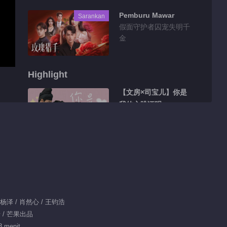
Pemburu Mawar
Sarankan
假面守护者囚宠失明千
金
Highlight
【文房×司宝儿】你是
我的心跳证明
02:46
【晏无明×司小念】不
后悔对你偏爱
03:32
晏无明×司小念×司宝
/ 杨泽 / 肖然心 / 王钧浩
儿×文房
情 / 芒果出品
8 menit