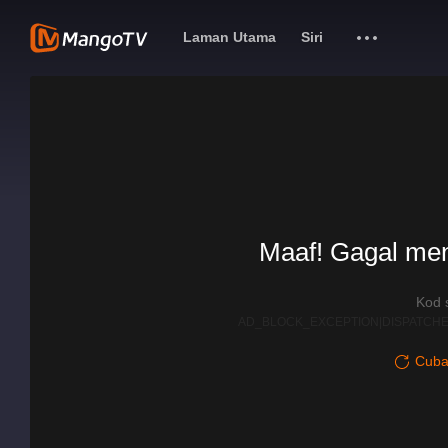
Laman Utama
Siri
Maaf! Gagal me
Kod 
AD_BLOCK_EXCEPTION|DISPATCHE
Cuba