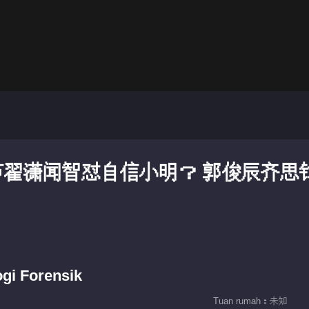
节翟潇闻智怼自信小明？ 郭俊辰齐思
ogi Forensik
Tuan rumah：未知