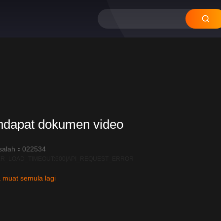
ndapat dokumen video
salah：022534
R_LOAD_TIMEOUT:600|API_REQUEST_ERROR
 muat semula lagi