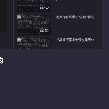
00:52
周雨彤在线模仿“小明”触电
00:52
长期睡眠不足会诱发猝死？
00:33
钧
刘良直呼郭俊辰有当法医的潜
质
00:25
郭俊辰回忆童年玩烟花
00:32