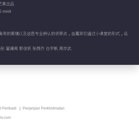
Rekomendasi penyunting
/ 芒果出品
 minit
YA ATAU TIDAK S3
Mengesyorkan
极速推理类微综艺
件中离奇的案情以及法医专业辨认的侦察点，由嘉宾们通过小课堂的形式，运
雨彤 翟潇闻 郭俊辰 张颜齐 白宇帆 周亦武
t Peribadi
Perjanjian Perkhidmatan
tv.com