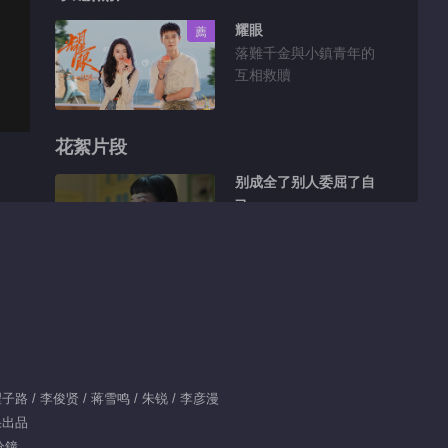
耀眼
薦
落難千金與小鎮青年的
互相救贖
花絮片段
别成全了别人委屈了自
己
01:28
你隻管努力去做 剩下
的交給時間
01:19
打不倒你的困難都是小
子路 / 李俊贤 / 蒋雪鸣 / 朱锐 / 李彦漫
事兒
果出品
分鐘