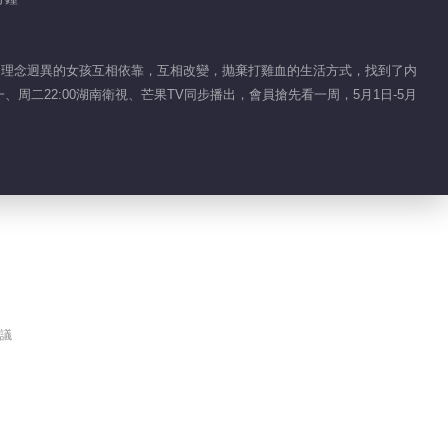
01:20
一場全劇組精心策劃的
個理念迥異的女孩互相依靠，互相改變，抛棄打雞血的生活方式，找到了内
表白
二22:00湖南衛視、芒果TV同步播出，會員搶先看一周，5月1日-5月
01:48
每一個少年都将學會承
認平凡
01:25
喜劇人的道别畫風太清
奇！
01:47
議
李奧收官特輯
01:24