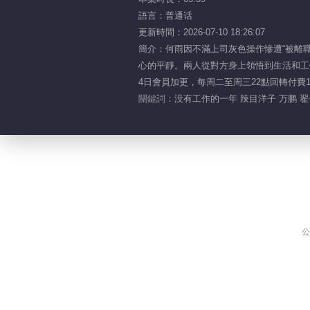
語言：普通话
更新時間：2026-07-10 18:26:07
簡介：何雨因不滿上司灰色操作慘遭“被離
心的平靜。兩人從對方身上領悟到生活和工作
4日會員加更，每周二至周三22點回轉付費1
關鍵詞：
没有工作的一年 辣目洋子 万鹏 翟
公