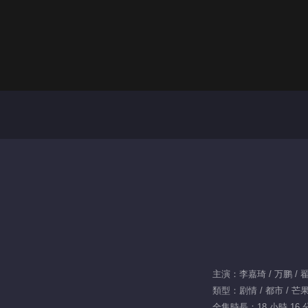
主演：李嘉琦 / 万鹏 / 翟
類型：剧情 / 都市 / 芒
全集時長：18 小時 16 