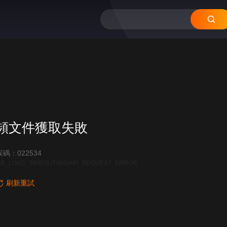
頻文件獲取失敗
碼：022534
R_LOAD_TIMEOUT:600|API_REQUEST_ERROR
刷新重試