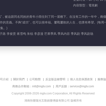
內容類型：電視劇
職”，被迫跟同名同姓的青年小雨住到了同一屋檐下。在沒有工作的一年中，兩
的意義。不夠“成功”，也可以很幸福。屢戰屢敗的人生，也懷有希望。(每周一、周
集。)
子路 李俊贤 蒋雪鸣 朱锐 李彦漫 芒果季风 季风内容 季风剧 季风剧场
司介紹
關於我們
公司動態
反盜版盜鏈聲明
個人信息保護政策
服務協
商務合作郵箱：intl@mgtv.com
用戶反饋：service@mgtv.com
Copyright 2006-2026 mgtv.com Corporation, All Rights Reserved
湖南快樂陽光互動娛樂傳媒有限公司 版權所有