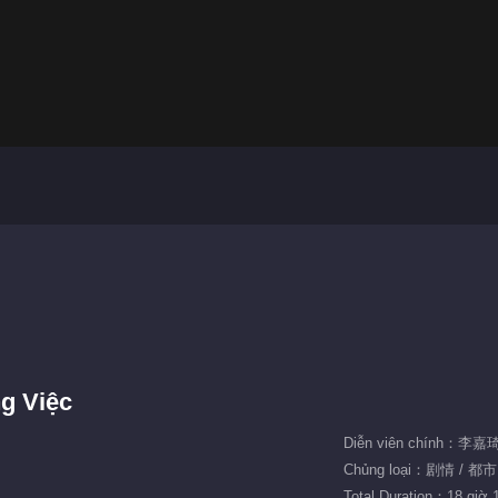
g Việc
Diễn viên chính：李
Chủng loại：剧情 / 都
Total Duration：18 giờ 