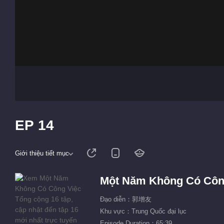
EP 14
Giới thiệu tiết mục
Một Năm Không Có Côn
Đạo diễn：郭增友
Khu vực：Trung Quốc đại lục
Episode Duration：65:39