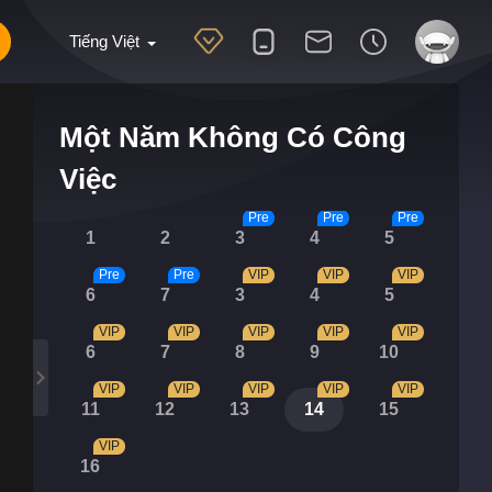
Tiếng Việt
Một Năm Không Có Công
Việc
Pre
Pre
Pre
1
2
3
4
5
Pre
Pre
VIP
VIP
VIP
6
7
3
4
5
VIP
VIP
VIP
VIP
VIP
6
7
8
9
10
VIP
VIP
VIP
VIP
VIP
11
12
13
14
15
VIP
16