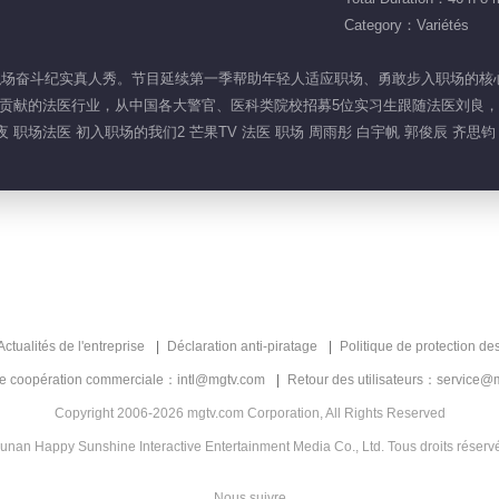
Category：Variétés
二季是职场奋斗纪实真人秀。节目延续第一季帮助年轻人适应职场、勇敢步入职场
贡献的法医行业，从中国各大警官、医科类院校招募5位实习生跟随法医刘良，
 职场法医 初入职场的我们2 芒果TV 法医 职场 周雨彤 白宇帆 郭俊辰 齐思钧
Actualités de l'entreprise
Déclaration anti-piratage
Politique de protection de
de coopération commerciale：intl@mgtv.com
Retour des utilisateurs：service@
Copyright 2006-2026 mgtv.com Corporation, All Rights Reserved
unan Happy Sunshine Interactive Entertainment Media Co., Ltd. Tous droits réserv
Nous suivre