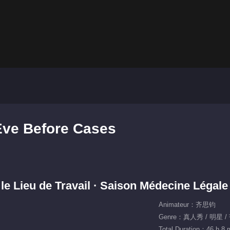
Eve Before Cases
le Lieu de Travail · Saison Médecine Légale
Animateur：齐思钧
Genre：真人秀 / 明星 
Total Duration：46 h 8 