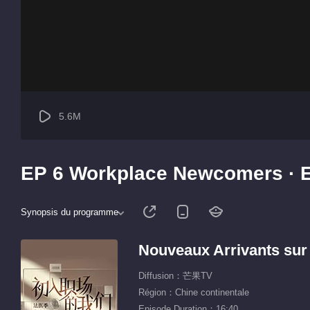
5.6M
EP 6 Workplace Newcomers · 
Synopsis du programme
Nouveaux Arrivants sur 
Diffusion：芒果TV
Région：Chine continentale
Episode Duration：16:40