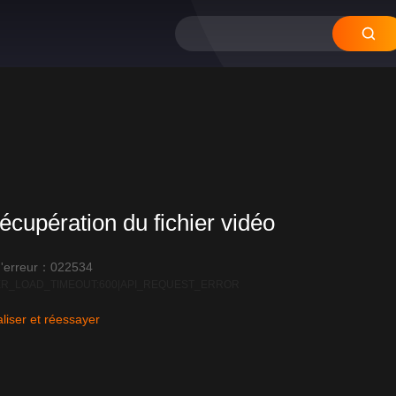
écupération du fichier vidéo
'erreur：022534
R_LOAD_TIMEOUT:600|API_REQUEST_ERROR
liser et réessayer