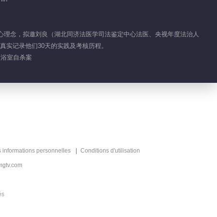
· Saison de la
Médecine
青春远志 医道当归
Traditionnelle
Chinoise
的核心理念，拟邀刘良（湖北同济法医学司法鉴定中心法医、央视年度法治人
真实记录他们30天的实践及考核历程。
 浴室自杀案
s informations personnelles
Conditions d'utilisation
mgtv.com
és