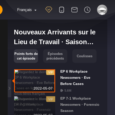
Français
Nouveaux Arrivants sur le
Lieu de Travail · Saison
Médecine Légale
Points forts de
Épisodes
Coulisses
cet épisode
précédents
EP 6 Workplace
VIP
Newcomers · Eve
Before Cases
2022-05-07
5.6M
EP 7-1 Workplace
VIP
Newcomers · Forensic
Season