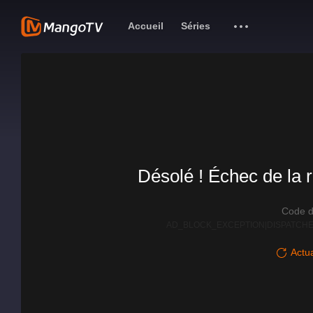
Accueil
Séries
Désolé ! Échec de la r
Code d
AD_BLOCK_EXCEPTION|DISPATCHE
Actua