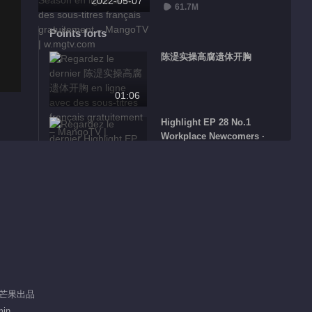
2022-05-07
61.7M
Points forts
陈湜实操高腐遗体开胸
01:06
Highlight EP 28 No.1
Workplace Newcomers ·
Forensic Season
02:19
郭俊辰一比一还原案件细节
01:48
Contenu chaud
Nouveaux Arrivants
Recommander
/ 芒果出品
sur le lieu du Travail
min