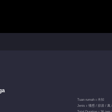
ga
Tuan rumah：未知
Jenis：情感 / 旅游 / 
Total Duration：36 jam 