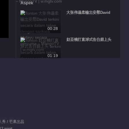
Aspek
大张伟温柔输出安慰David
00:28
赵亚楠打直球式告白超上头
01:19
David谈对爸爸的印象让人泪
崩
01:35
刘力绮因离婚自责落泪
02:56
王霏霏直呼想把傅首尔送进电
真人秀 / 芒果出品
视
12 minit