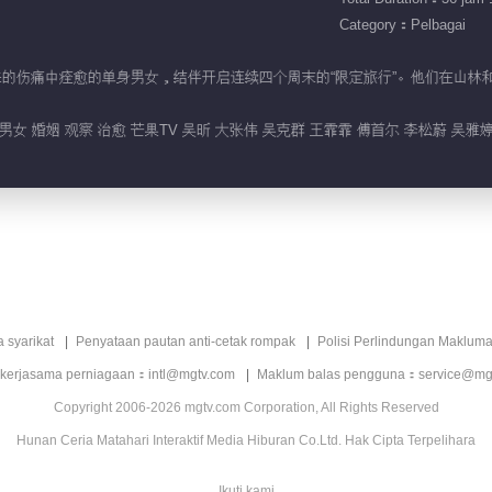
Category：Pelbagai
婚姻带来的伤痛中痊愈的单身男女，结伴开启连续四个周末的“限定旅行”。他们在
女 婚姻 观察 治愈 芒果TV 吴昕 大张伟 吴克群 王霏霏 傅首尔 李松蔚 吴雅婷 
a syarikat
Penyataan pautan anti-cetak rompak
Polisi Perlindungan Makluma
 kerjasama perniagaan：intl@mgtv.com
Maklum balas pengguna：service@mg
Copyright 2006-2026 mgtv.com Corporation, All Rights Reserved
Hunan Ceria Matahari Interaktif Media Hiburan Co.Ltd. Hak Cipta Terpelihara
Ikuti kami