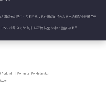
02:05
王霏霏说喜欢有很多信号
山林和大海间彼此陪伴、互相治愈，也在周间的挂念和周末的相聚中逐渐打开
Rock 杨磊 刘力绮 莫非 赵亚楠 陆莹 林承纬 魏巍 李雅男
02:01
雪地骑车David让陆莹抓紧自
己
00:59
陆莹转身一跳选择David
01:20
t Peribadi
Perjanjian Perkhidmatan
tv.com
傅首尔哽咽聊童年经历
01:05
大张伟回忆爷爷去世泪目