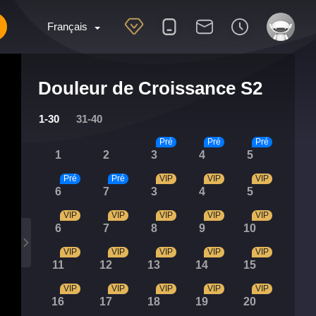
Français
Douleur de Croissance S2
1-30
31-40
Pré
Pré
Pré
1
2
3
4
5
Pré
Pré
VIP
VIP
VIP
6
7
3
4
5
VIP
VIP
VIP
VIP
VIP
6
7
8
9
10
VIP
VIP
VIP
VIP
VIP
11
12
13
14
15
VIP
VIP
VIP
VIP
VIP
16
17
18
19
20