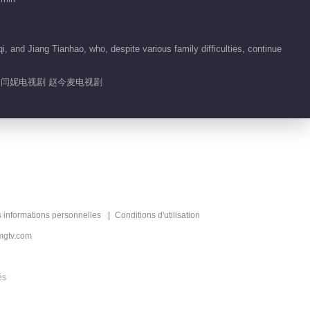
Feature EP 40 No.10
Growing Pain 2
 and Jiang Tianhao, who, despite various family difficulties, continue
07:01
剧 闫妮电视剧 赵今麦电视剧
Feature EP 40 No.9
Growing Pain 2
16:29
Feature EP 40 No.8
Growing Pain 2
15:46
s informations personnelles
Conditions d'utilisation
Feature EP 40 No.4
mgtv.com
Growing Pain 2
és
00:14
Feature EP 40 No.5