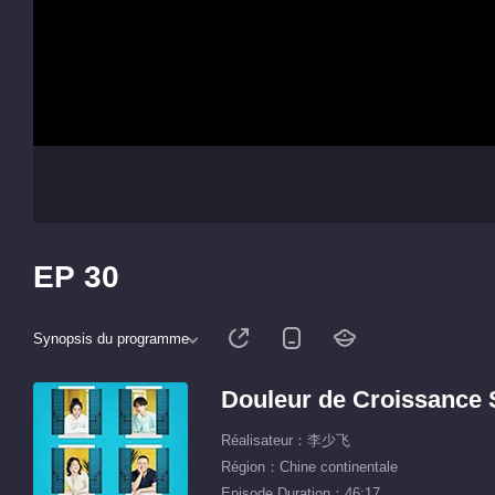
EP 30
Synopsis du programme
Douleur de Croissance 
Réalisateur：李少飞
Région：Chine continentale
Episode Duration：46:17