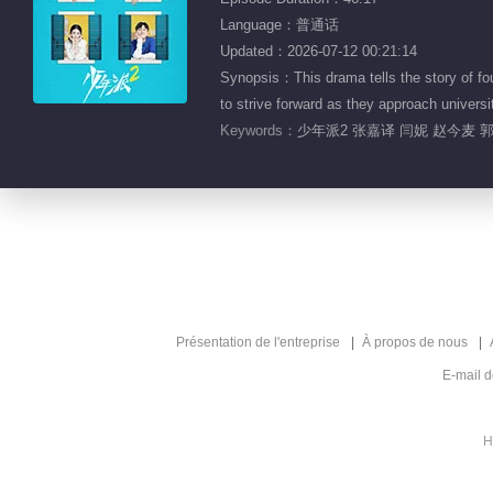
Language：普通话
Updated：2026-07-12 00:21:14
Synopsis：This drama tells the story of fou
to strive forward as they approach universi
Keywords：
少年派2 张嘉译 闫妮 赵今麦
Présentation de l'entreprise
À propos de nous
E-mail 
H