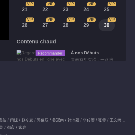
VIP
VIP
VIP
VIP
VIP
21
22
23
24
25
VIP
VIP
VIP
VIP
VIP
26
27
28
29
30
Contenu chaud
À nos Débuts
Recommander
青春有甜有涩，一路陪
伴治愈
Série recommandée
Douleur de
Croissance ·
Version
Vietnamienne
Acteurs principaux：张嘉益 / 闫妮 / 赵今麦 / 郭俊辰 / 姜冠南 / 韩沛颖 / 李传缨 / 张雯 / 王文绮 / 胡家华 / 张奕聪 / 张樟 / 杨旭 / 刘航宇 / 吴璟沐
766.2M
剧 / 都市 / 家庭
Clips
 min