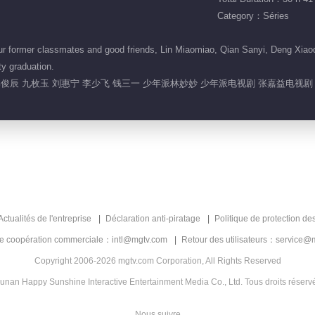
Category：Séries
r former classmates and good friends, Lin Miaomiao, Qian Sanyi, Deng Xiaoqi,
ty graduation.
 郭俊辰 九枚玉 刘惠宁 李少飞 钱三一 少年派林妙妙 少年派电视剧 张嘉益电视
Actualités de l'entreprise
Déclaration anti-piratage
Politique de protection de
de coopération commerciale：intl@mgtv.com
Retour des utilisateurs：service@
Copyright 2006-2026 mgtv.com Corporation, All Rights Reserved
unan Happy Sunshine Interactive Entertainment Media Co., Ltd. Tous droits réserv
Nous suivre