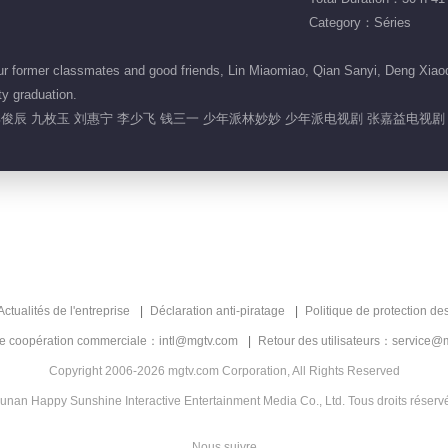
Category：Séries
r former classmates and good friends, Lin Miaomiao, Qian Sanyi, Deng Xiaoqi,
ty graduation.
 郭俊辰 九枚玉 刘惠宁 李少飞 钱三一 少年派林妙妙 少年派电视剧 张嘉益电视
Actualités de l'entreprise
Déclaration anti-piratage
Politique de protection de
de coopération commerciale：intl@mgtv.com
Retour des utilisateurs：service@
Copyright 2006-2026 mgtv.com Corporation, All Rights Reserved
unan Happy Sunshine Interactive Entertainment Media Co., Ltd. Tous droits réserv
Nous suivre