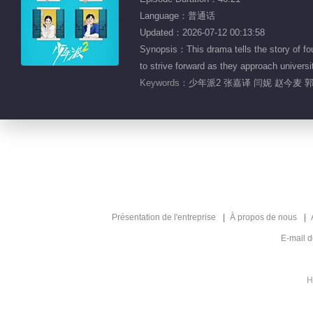
Language：普通话
Updated：2026-07-12 00:13:58
Synopsis：This drama tells the story of fou
to strive forward as they approach universi
Keywords：
少年派2 张嘉译 闫妮 赵今麦
Présentation de l'entreprise
À propos de nous
E-mail 
H