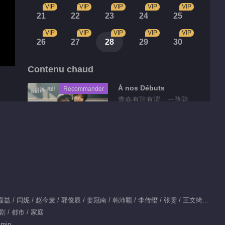
VIP
VIP
VIP
VIP
VIP
21
22
23
24
25
VIP
VIP
VIP
VIP
VIP
26
27
28
29
30
Contenu chaud
À nos Débuts
Recommander
青春有甜有涩，一路陪
伴治愈
Série recommandée
Douleur de
Croissance ·
Version
Vietnamienne
Acteurs principaux：张嘉益 / 闫妮 / 赵今麦 / 郭俊辰 / 姜冠南 / 韩沛颖 / 李传缨 / 张雯 / 王文绮 / 胡家华 / 张奕聪 / 张樟 / 杨旭 / 刘航宇 / 吴璟沐
766.6M
剧 / 都市 / 家庭
Clips
 min