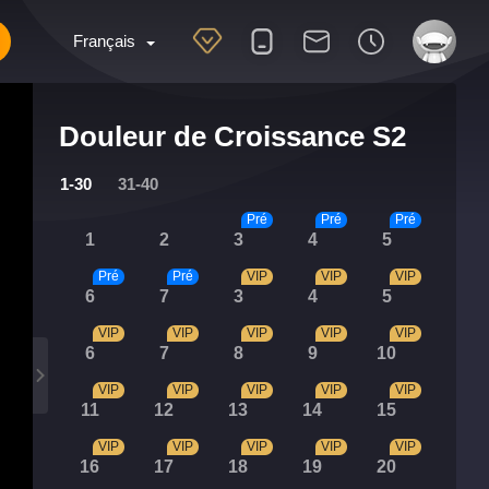
Français
Douleur de Croissance S2
1-30
31-40
Pré
Pré
Pré
1
2
3
4
5
Pré
Pré
VIP
VIP
VIP
6
7
3
4
5
VIP
VIP
VIP
VIP
VIP
6
7
8
9
10
VIP
VIP
VIP
VIP
VIP
11
12
13
14
15
VIP
VIP
VIP
VIP
VIP
16
17
18
19
20