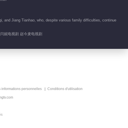
Feature EP 40 No.10
Growing Pain 2
 and Jiang Tianhao, who, despite various family difficulties, continue
07:01
剧 闫妮电视剧 赵今麦电视剧
Feature EP 40 No.9
Growing Pain 2
16:29
Feature EP 40 No.8
Growing Pain 2
15:46
s informations personnelles
Conditions d'utilisation
Feature EP 40 No.4
mgtv.com
Growing Pain 2
és
00:14
Feature EP 40 No.5