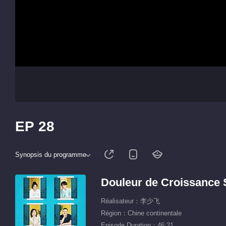
EP 28
Synopsis du programme
Douleur de Croissance 
Réalisateur：李少飞
Région：Chine continentale
Episode Duration：46:21