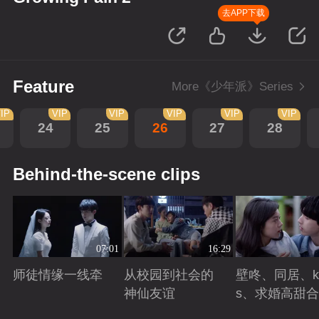
去APP下载
Feature
More《少年派》Series
IP
VIP
VIP
VIP
VIP
VIP
24
25
26
27
28
Behind-the-scene clips
07:01
16:29
师徒情缘一线牵
从校园到社会的
壁咚、同居、ki
神仙友谊
s、求婚高甜
Playing
Playing
Playing