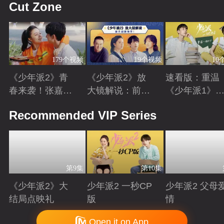
Cut Zone
179个视频
19个视频
10
《少年派2》青
《少年派2》放
速看版：重温
春来袭！张嘉益
大镜解说：前方
《少年派1》
闫妮赵今麦续上
超甜预警！赵今
《少年派2》
Playing
Playing
Playing
Recommended VIP Series
三年之约
麦&郭俊辰疯狂
好时光
撒糖
第9集
第10集
《少年派2》大
少年派2 一秒CP
少年派2 父母
结局点映礼
版
情
Playing
Playing
Playing
Copyright © 2006-2026 mgtv.com All Rights Reserved
Open it on App