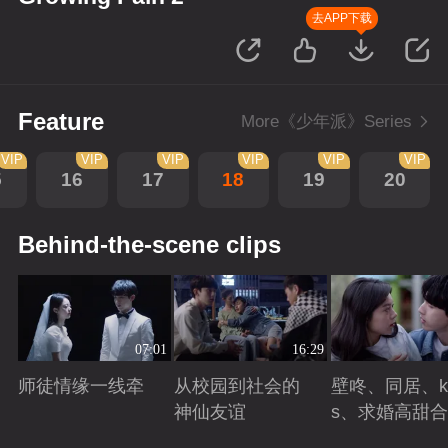
去APP下载
Feature
More《少年派》Series
VIP
VIP
VIP
VIP
VIP
VIP
5
16
17
18
19
20
Behind-the-scene clips
07:01
16:29
师徒情缘一线牵
从校园到社会的
壁咚、同居、ki
神仙友谊
s、求婚高甜
Playing
Playing
Playing