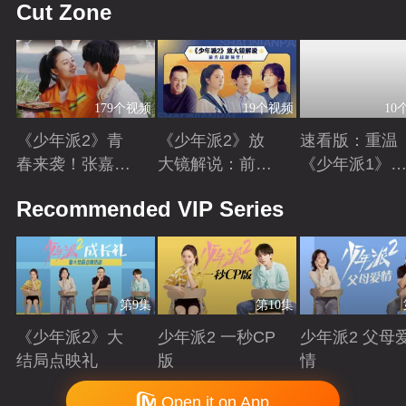
Cut Zone
179个视频
19个视频
10
《少年派2》青
《少年派2》放
速看版：重温
春来袭！张嘉益
大镜解说：前方
《少年派1》
闫妮赵今麦续上
超甜预警！赵今
《少年派2》
Playing
Playing
Playing
Recommended VIP Series
三年之约
麦&郭俊辰疯狂
好时光
撒糖
第9集
第10集
《少年派2》大
少年派2 一秒CP
少年派2 父母
结局点映礼
版
情
Playing
Playing
Playing
Copyright © 2006-2026 mgtv.com All Rights Reserved
Open it on App