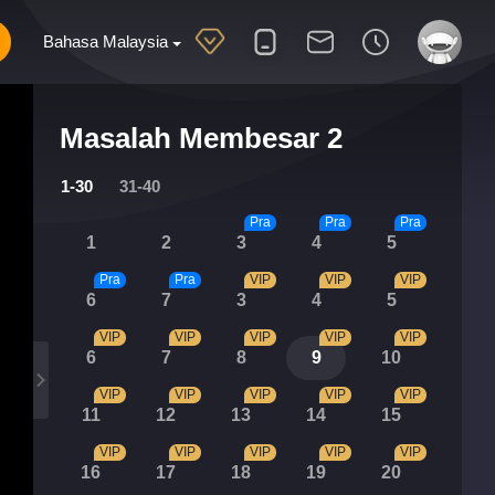
Bahasa Malaysia
Masalah Membesar 2
1-30
31-40
Pra
Pra
Pra
1
2
3
4
5
Pra
Pra
VIP
VIP
VIP
6
7
3
4
5
VIP
VIP
VIP
VIP
VIP
6
7
8
9
10
VIP
VIP
VIP
VIP
VIP
11
12
13
14
15
VIP
VIP
VIP
VIP
VIP
16
17
18
19
20