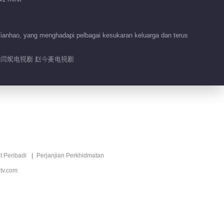
Tidbit EP 40 No.10
Masalah Membesar
2
ianhao, yang menghadapi pelbagai kesukaran keluarga dan terus
07:01
剧 闫妮电视剧 赵今麦电视剧
Tidbit EP 40 No.9
Masalah Membesar
2
16:29
Tidbit EP 40 No.8
Masalah Membesar
2
15:46
t Peribadi
Perjanjian Perkhidmatan
Tidbit EP 40 No.4
tv.com
Masalah Membesar
2
00:14
Tidbit EP 40 No.5