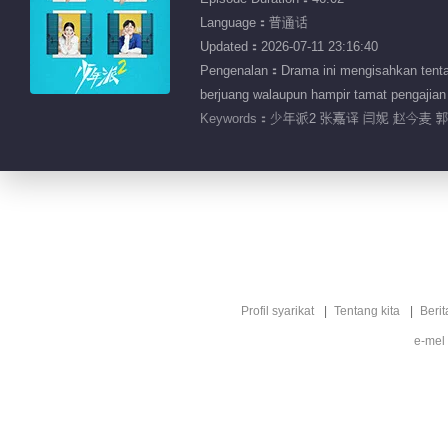
Language：普通话
Updated：2026-07-11 23:16:40
Pengenalan：Drama ini mengisahkan tentan
berjuang walaupun hampir tamat pengajian d
Keywords：
少年派2 张嘉译 闫妮 赵今麦
Profil syarikat
Tentang kita
Berit
e-mel