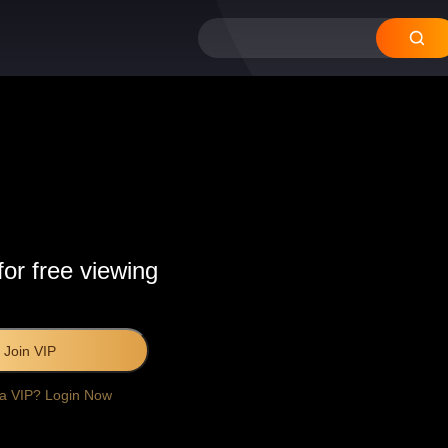
for free viewing
Join VIP
 a VIP? Login Now