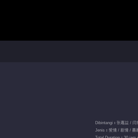
Jenis：爱情 / 剧情 / 喜
Total Duration：30 jam 