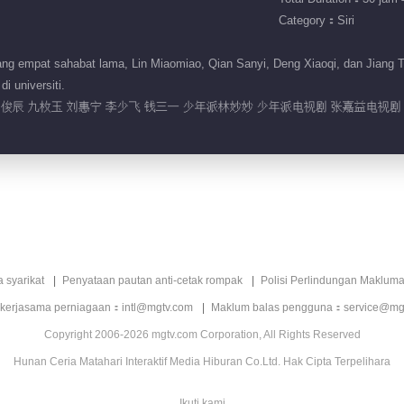
Category：Siri
g empat sahabat lama, Lin Miaomiao, Qian Sanyi, Deng Xiaoqi, dan Jiang T
i universiti.
 郭俊辰 九枚玉 刘惠宁 李少飞 钱三一 少年派林妙妙 少年派电视剧 张嘉益电视
a syarikat
Penyataan pautan anti-cetak rompak
Polisi Perlindungan Makluma
 kerjasama perniagaan：intl@mgtv.com
Maklum balas pengguna：service@mg
Copyright 2006-2026 mgtv.com Corporation, All Rights Reserved
Hunan Ceria Matahari Interaktif Media Hiburan Co.Ltd. Hak Cipta Terpelihara
Ikuti kami