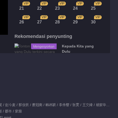
VIP
VIP
VIP
VIP
VIP
21
22
23
24
25
VIP
VIP
VIP
VIP
VIP
26
27
28
29
30
Rekomendasi penyunting
Kepada Kita yang
Mengesyorkan
Dulu
青春有甜有涩，一路陪
伴治愈
Cadangan siri
Pertumbuhan
Remaja
Dibintangi：张嘉益 / 闫妮 / 赵今麦 / 郭俊辰 / 姜冠南 / 韩沛颖 / 李传缨 / 张雯 / 王文绮 / 胡家华 / 张奕聪 / 张樟 / 杨旭 / 刘航宇 / 吴璟沐
766.6M
剧 / 都市 / 家庭
Sorotan
41 minit