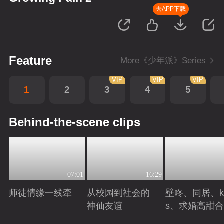
去APP下载
Feature
More《少年派》Series
VIP
VIP
VIP
1
2
3
4
5
Behind-the-scene clips
07:01
16:29
师徒情缘一线牵
从校园到社会的
壁咚、同居、ki
神仙友谊
s、求婚高甜
Playing
Playing
Playing