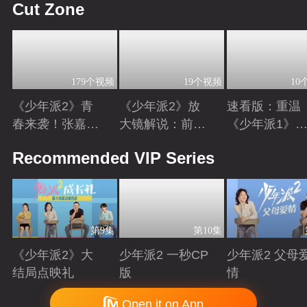
Cut Zone
179个视频
19个视频
10
《少年派2》青
《少年派2》放
速看版：重温
春来袭！张嘉益
大镜解说：前方
《少年派1》
闫妮赵今麦续上
超甜预警！赵今
《少年派2》
Playing
Playing
Playing
Recommended VIP Series
三年之约
麦&郭俊辰疯狂
好时光
撒糖
第9集
第10集
《少年派2》大
少年派2 一秒CP
少年派2 父母
结局点映礼
版
情
Playing
Playing
Playing
Copyright © 2006-2026 mgtv.com All Rights Reserved
Open it on App