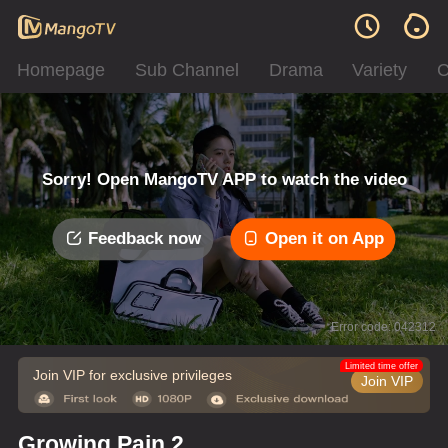
Homepage
Sub Channel
Drama
Variety
C
Sorry! Open MangoTV APP to watch the video
Feedback now
Open it on App
Error code: 042312
Limited time offer
Join VIP for exclusive privileges
Join VIP
Growing Pain 2