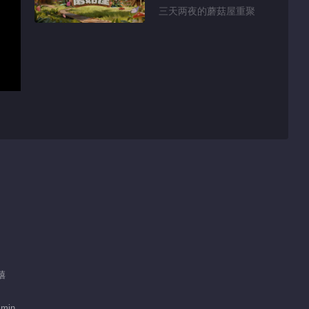
三天两夜的蘑菇屋重聚
冯禧
 min