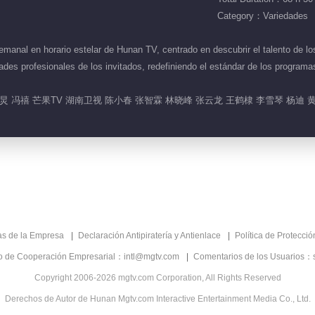
Category：Variedades
nal en horario estelar de Hunan TV, centrado en descubrir el talento de los
ades profesionales de los invitados, redefiniendo el estándar de los program
 冯禧 芒果TV 湖南卫视 陈小春 张智霖 林晓峰 张云龙 王鹤棣 李雪琴 杨迪 
as de la Empresa
Declaración Antipiratería y Antienlace
Política de Protecci
co de Cooperación Empresarial：intl@mgtv.com
Comentarios de los Usuarios：
Copyright 2006-2026 mgtv.com Corporation, All Rights Reserved
Derechos de Autor de Hunan Mgtv.com Interactive Entertainment Media Co., Ltd.