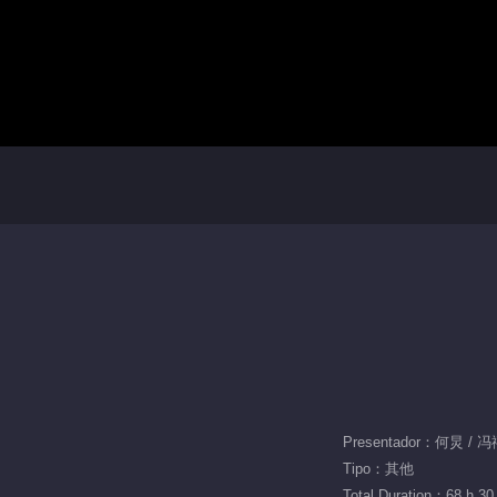
Presentador：何炅 / 
Tipo：其他
Total Duration：68 h 30