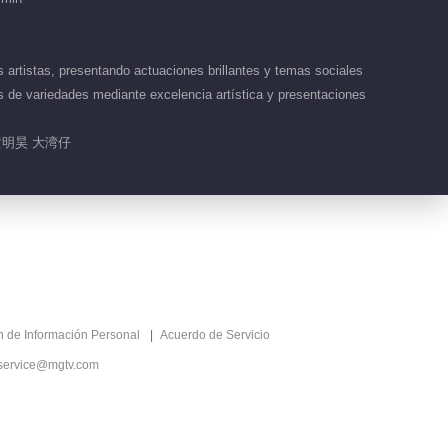
 artistas, presentando actuaciones brillantes y temas sociales
as de variedades mediante excelencia artística y presentaciones
黄明昊 大湾仔
ón de Información Personal
Acuerdo de Servicio
service@mgtv.com