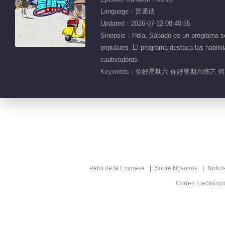
Language：普通话
Updated：2026-07-12 08:40:55
Sinopsis：Hola, Sábado es un programa sema
populares. El programa destaca las habilid
cautivadoras.
Keywords：
你好星期六 你好星期六综艺 何炅
Perfil de la Empresa
Sobre Nosotros
Notici
Correo Electróni