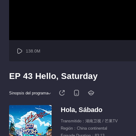
138.0M
EP 43 Hello, Saturday
Sinopsis del programa
Hola, Sábado
Transmitido：湖南卫视 / 芒果TV
Región：China continental
Episode Duration：83:13