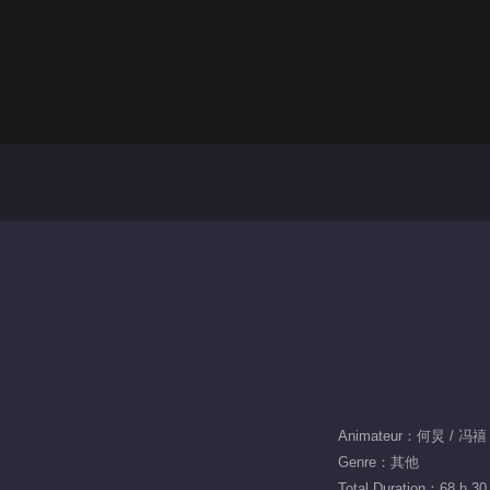
Animateur：何炅 / 冯禧
Genre：其他
Total Duration：68 h 30