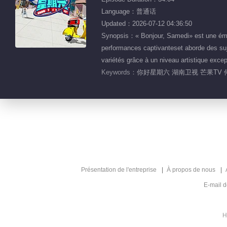
Language：普通话
Updated：2026-07-12 04:36:50
Synopsis：« Bonjour, Samedi» est une émiss
performances captivanteset aborde des suj
variétés grâce à un niveau artistique exce
Keywords：
你好星期六 湖南卫视 芒果TV 
Présentation de l'entreprise
À propos de nous
E-mail 
H