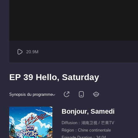
20.9M
EP 39 Hello, Saturday
Synopsis du programme
Bonjour, Samedi
Diffusion：湖南卫视 / 芒果TV
Région：Chine continentale
Episode Duration：34:04