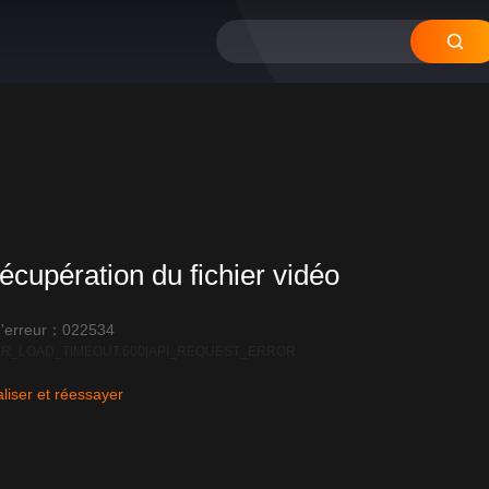
écupération du fichier vidéo
'erreur：022534
R_LOAD_TIMEOUT:600|API_REQUEST_ERROR
liser et réessayer