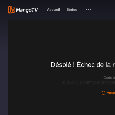
Accueil
Séries
Désolé ! Échec de la r
Code d
AD_BLOCK_EXCEPTION|DISPATCHE
Actua