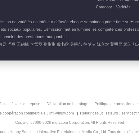
Category：Variétés
ion de variétés en intérieur diffusée chaque semaineen prime-time surHunan 
ets sociaux populaires. L’émission met en lumière les compétences professio
ptionnelet des prestations marquantes.
何炅 冯禧 王鹤棣 李雪琴 张彬彬 虞书欣 关晓彤 徐梦洁 陈立农 黄明昊 武艺 张
Actualités de l'entreprise
Déclaration anti-piratage
Politique de protection de
de coopération commerciale：intl@mgtv.com
Retour des utilisateurs：service@
Copyright 2006-2026 mgtv.com Corporation, All Rights Reserved
unan Happy Sunshine Interactive Entertainment Media Co., Ltd. Tous droits réserv