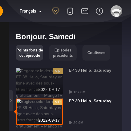
Français
Bonjour, Samedi
Points forts de
Épisodes
Coulisses
cet épisode
précédents
EP 38 Hello, Saturday
VIP
2022-09-17
167.8M
EP 39 Hello, Saturday
VIP
2022-09-17
20.9M