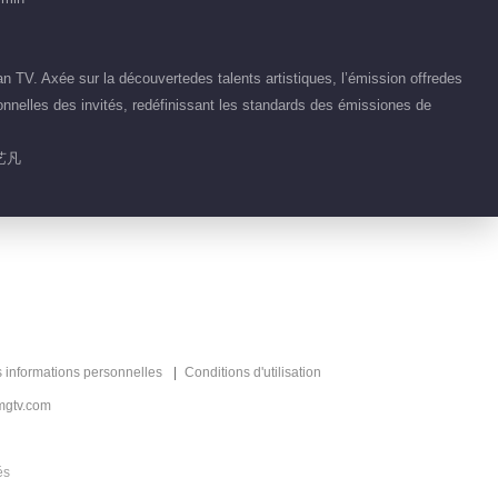
00:24
TV. Axée sur la découvertedes talents artistiques, l’émission offredes
Contenu chaud
nnelles des invités, redéfinissant les standards des émissiones de
Bienvenue à la
Recommander
Maison
艺凡
Champignon S2
三天两夜的蘑菇屋重聚
s informations personnelles
Conditions d'utilisation
mgtv.com
és