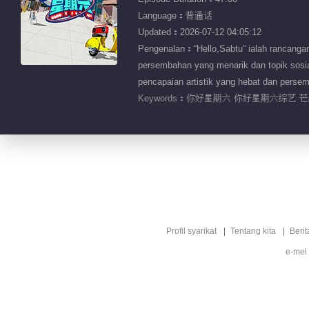
Language：普通话
Updated：2026-07-12 04:05:12
Pengenalan：“Hello,Sabtu” ialah rancanga
persembahan yang menarik dan topik sosi
pencapaian artistik yang hebat dan perse
Keywords：
你好星期六 你好星期六综艺 芒果
Profil syarikat
Tentang kita
Berit
e-mel