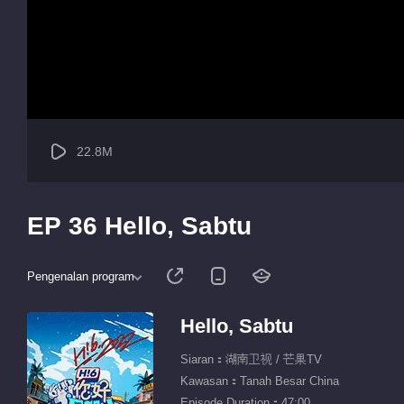
22.8M
EP 36 Hello, Sabtu
Pengenalan program
Hello, Sabtu
Siaran：湖南卫视 / 芒果TV
Kawasan：Tanah Besar China
Episode Duration：47:00