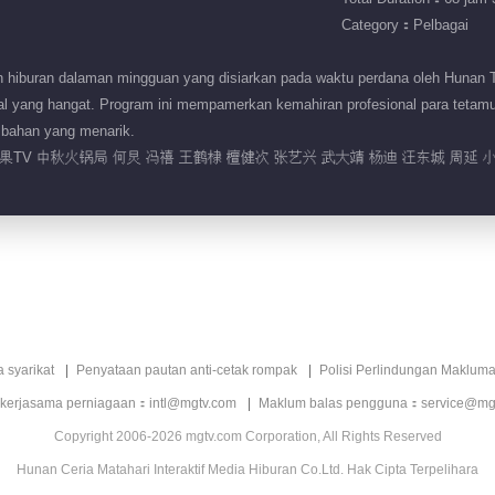
Category：Pelbagai
n hiburan dalaman mingguan yang disiarkan pada waktu perdana oleh Hunan 
al yang hangat. Program ini mempamerkan kemahiran profesional para tetam
mbahan yang menarik.
TV 中秋火锅局 何炅 冯禧 王鹤棣 檀健次 张艺兴 武大靖 杨迪 汪东城 周延 
a syarikat
Penyataan pautan anti-cetak rompak
Polisi Perlindungan Makluma
 kerjasama perniagaan：intl@mgtv.com
Maklum balas pengguna：service@mg
Copyright 2006-2026 mgtv.com Corporation, All Rights Reserved
Hunan Ceria Matahari Interaktif Media Hiburan Co.Ltd. Hak Cipta Terpelihara