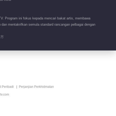
TV. Program ini fokus kepada mencari bakat artis, membawa
u dan mentakrifkan semula standard rancangan pelbagai dengan
小方
t Peribadi
Perjanjian Perkhidmatan
tv.com