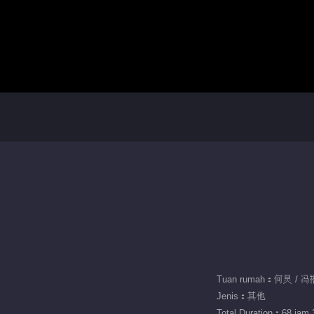
Tuan rumah：何炅 / 冯
Jenis：其他
Total Duration：68 jam 