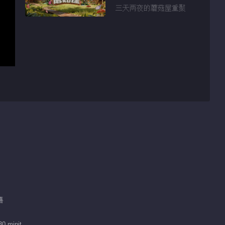
三天两夜的蘑菇屋重聚
禧
30 minit