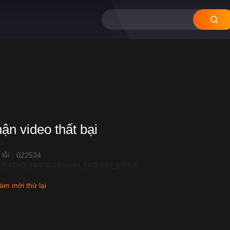
hận video thất bại
 lỗi：022534
R_LOAD_TIMEOUT:600|API_REQUEST_ERROR
àm mới thử lại