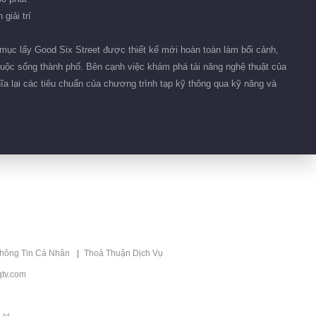
01:35
giải trí
Phim ngắn 296
mục lấy Good Six Street được thiết kế mới hoàn toàn làm bối cảnh,
cuộc sống thành phố. Bên cạnh việc khám phá tài năng nghệ thuật của
01:32
hĩa lại các tiêu chuẩn của chương trình tạp kỹ thông qua kỹ năng và
Phim ngắn 230
02:02
Biên tập giới thiệu
Chào Mừng Đến Với
Đề xuất
Nhà Nấm Mùa 2
Chào Mừng Đến Với
Nhà Nấm Mùa 2
thông Tin Cá Nhân
Thoả Thuận Dịch Vụ
tv.com