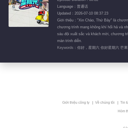
Language：普通话
Updated：2026-07-10 08:37:23
Giới thiệu："Xin Chào, Thứ Bảy" là chương
chương trình mang không khí hối hả và nh
sáu đội xuất sắc và khách mời, chương trì
màn trình diễn.
Keywords：
你好，星期六 你好星期六 芒果T
Giới thiệu công ty
Về chúng tôi
Tin t
Hòm t