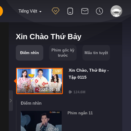
Tiếng Việt
Xin Chào Thứ Bảy
Phim gốc kỳ
Điểm nhìn
Mẩu tin tuyệt
trước
Xin Chào, Thứ Bảy -
VIP
Tập 0115
2022-01-15
124.6M
Điểm nhìn
Phim ngắn 11
02:46