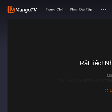
Trang Chủ
Phim Dài Tập
Rất tiếc! N
Mã
AD_BLOCK_EXCEPTION|DISPATCHE
L