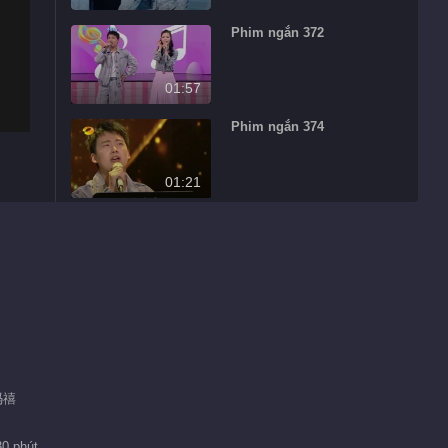
Phim ngắn 372
01:57
Phim ngắn 374
01:21
Phim ngắn 373
00:34
Phim ngắn 179
01:57
 冯禧
Phim ngắn 35
30 phút