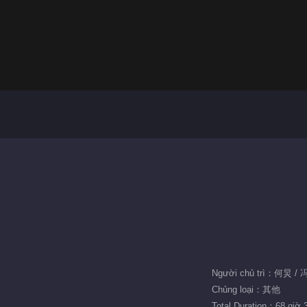
Người chủ trì：何炅 /
Chủng loại：其他
Total Duration：68 giờ 