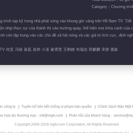
Category：Chương trình 
 trình tạp kỹ trong nhà phát sóng vào khung giờ vàng trên Hồ Nam TV. Tiết 
ộn nhịp thực sự của thành thị vào trường quay, thể hiện mọi khía cạnh của 
nh còn tập trung vào các chủ đề xã hội nóng và các giá trị tích cực, định ng
V 何炅 冯禧 崔磊 袁帅 小漾 秦霄贤 王鹤棣 布瑞吉 郭麒麟 宋轶 黄龄
ức công ty
Tuyên bố liên kết chống vi phạm bản quyền
Chính Sách Bảo Mật 
hư hợp tác thương mại：intl@mgtv.com
Phản hồi của khách hàng：service@mg
Copyright 2006-2026 mgtv.com Corporation, All Rights Reserved