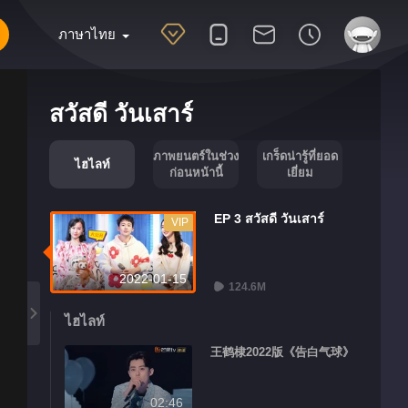
ภาษาไทย
สวัสดี วันเสาร์
ภาพยนตร์ในช่วง
เกร็ดน่ารู้ที่ยอด
ไฮไลท์
ก่อนหน้านี้
เยี่ยม
EP 3 สวัสดี วันเสาร์
VIP
2022-01-15
124.6M
ไฮไลท์
王鹤棣2022版《告白气球》
02:46