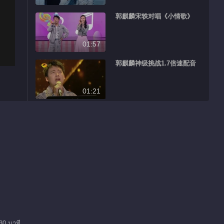
郭麒麟宋轶对唱《小情歌》
01:57
郭麒麟神级挑战1.7倍速配音
01:21
郭麒麟宋轶曝《庆余年》幕后
00:34
郭麒麟宋轶对唱《霓虹甜心》
01:57
何炅演唱《房间》超治愈
30 นาที