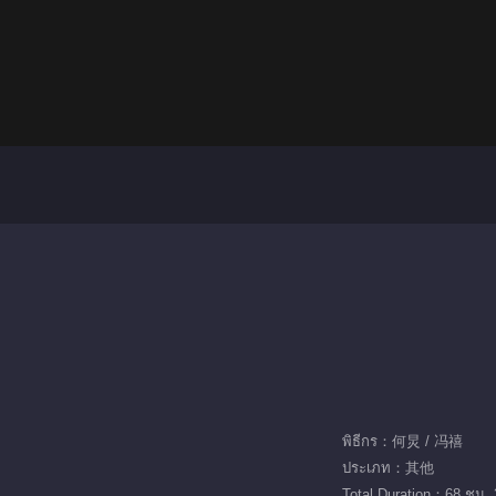
พิธีกร：何炅 / 冯禧
ประเภท：其他
Total Duration：68 ชม. 