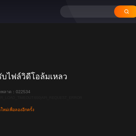
บไฟล์วิดีโอล้มเหลว
ิดพลาด：022534
R_LOAD_TIMEOUT:600|API_REQUEST_ERROR
หม่เพื่อลองอีกครั้ง