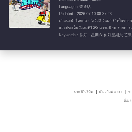
Language：普通话
Updated：2026-07-10 08:37:23
คำแนะนำโดยย่อ：“สวัสดี วันเสาร์” เป็นราย
และประเด็นสังคมที่ได้รับความนิยม รายการแ
Keywords：
你好，星期六 你好星期六 芒果T
ประวัติบริษัท
เกี่ยวกับพวกเรา
ข่
อีเม