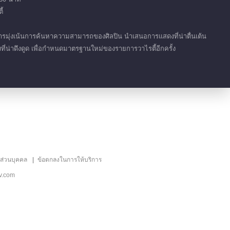
01:35
้
秦霄贤深情演唱《孤独患者》
ารมุ่งเน้นการค้นหาความสามารถของศิลปิน นำเสนอการแสดงที่น่าตื่นเต้น
่น่าดึงดูด เพื่อกำหนดมาตรฐานใหม่ของรายการวาไรตี้อีกครั้ง
01:32
浴室歌姬黄龄《hello》
02:02
แผ่นพับโฆษณายอดนิยม
ยินดีต้อนรับสู่บ้านเห็ด
แนะนำ
ลส่วนบุคคล
ข้อตกลงในการให้บริการ
S2
三天两夜的蘑菇屋重聚
v.com