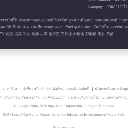
Category：รายการวาไรตี
การวาไรตี้ในช่วงเวลาทองของสถานีโทรทัศน์หูหนานที่ออกอากาศทุกสัปดาห์ รายก
สดงให้เห็นทักษะความเชี่ยวชาญของแขกรับเชิญ ด้วยศิลปะอันลึกซึ้งและการแสดงที
V 何炅 冯禧 崔磊 袁帅 小漾 秦霄贤 王鹤棣 布瑞吉 郭麒麟 宋轶 黄龄
าวสารบริษัท
คำชี้แจงเกี่ยวกับลิงค์ต่อต้านการละเมิดลิขสิทธิ์
นโยบายคุ้มครองข้อมู
ลสำหรับการร่วมมือทางธุรกิจ：intl@mgtv.com
ผลตอบรับจากผู้ใช้งาน：service@mgt
Copyright 2006-2026 mgtv.com Corporation, All Rights Reserved
ลิขสิทธิ์ของบริษัท Hunan Happy Sunshine Interactive Entertainment Media จำกัด
ติดตามพวกเรา