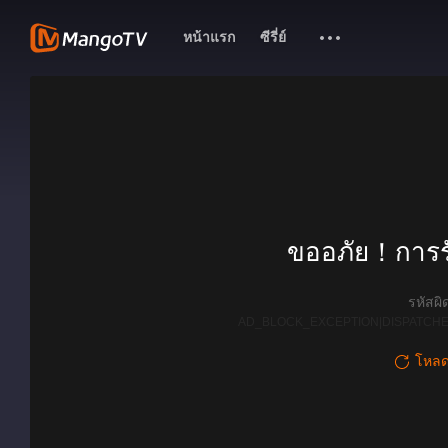
หน้าแรก
ซีรี่ย์
ขออภัย！การรั
รหัสผ
AD_BLOCK_EXCEPTION|DISPATCHE
โหลดใ