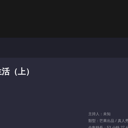
生活（上）
主持人：未知
類型：芒果出品 / 真人秀 /
全集時長：53 小時 27 