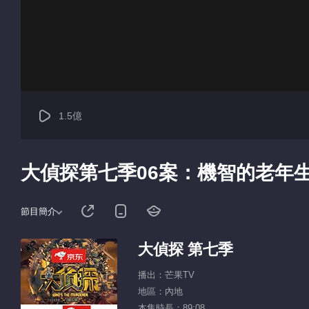
1.5億
大偵探第七季06案：機智的老年
節目簡介
大偵探 第七季
播出：芒果TV
地區：內地
本集時長：89:08