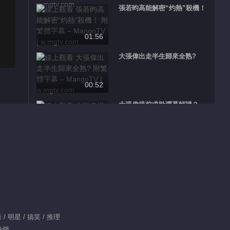
張若昀高能解密“灼熱”殺機！
01:56
大張偉出走半生歸來全熟?
00:52
大張偉提前求助彈幕解謎？
01:35
黃明昊靠“擦玻璃”成廣場舞擔
01:24
張若昀論資排輩成“孫子”？
 明星 / 搞笑 / 推理
00:41
分鐘