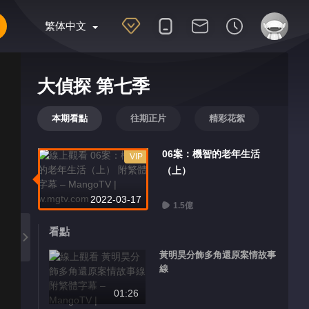
繁体中文
大偵探 第七季
本期看點
往期正片
精彩花絮
06案：機智的老年生活
VIP
（上）
2022-03-17
1.5億
看點
黃明昊分飾多角還原案情故事
線
01:26