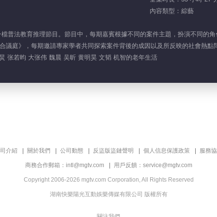
內容類型：綜藝
一檔普法教育推理節目。節目中，每期嘉賓根據不同的案件主題，扮演不同的角色
合議庭》，每期邀請專家學者共同探索案件背後的成因以及所反映的社會熱點
炅 张若昀 大张伟 魏晨 吴昕 黄明昊 文韬 机智的老年生活
司介紹
關於我們
公司動態
反盜版盜鏈聲明
個人信息保護政策
服務協
商務合作郵箱：intl@mgtv.com
用戶反饋：service@mgtv.com
Copyright 2006-2026 mgtv.com Corporation, All Rights Reserved
湖南快樂陽光互動娛樂傳媒有限公司 版權所有
關注我們