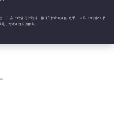
小編熱推
，在“案件現場”尋找證據，推理并找出真正的“兇手”。本季《大偵探》将
大偵探 第十一季
薦
問題，傳遞正确的價值觀。
互聯網普法教育推理節
目
議