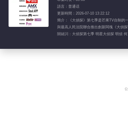
語言：普通话
更新時間：2026-07-10 13:22:12
簡介：《大偵探》第七季是芒果TV自制的
與最高人民法院聯合推出創新闆塊《大偵探
關鍵詞：
大侦探第七季 明星大侦探 明侦 何
公