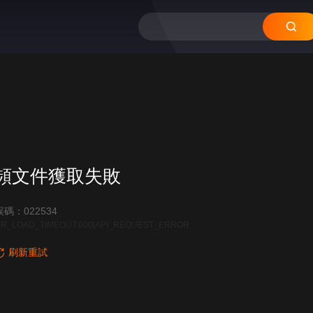
頻文件獲取失敗
碼：022534
R_LOAD_TIMEOUT:600|API_REQUEST_ERROR
刷新重試